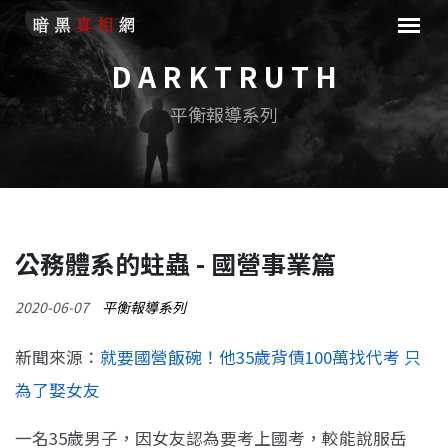
D A R K T R U T H
平衡報導系列
公務體系的蛀蟲 - 國營事業篇
2020-06-07
平衡報導系列
新聞來源：
就要國營飯碗！他35歲背債100萬找代考 只
為了娶女友
一名35歲男子，因女友認為要考上國考，較能說服岳