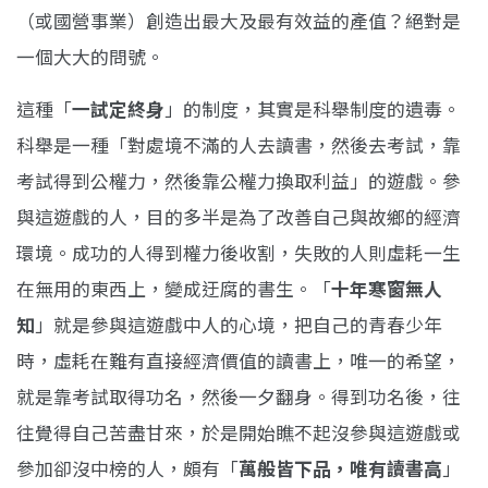
（或國營事業）創造出最大及最有效益的產值？絕對是
一個大大的問號。
這種「
一試定終身
」的制度，其實是科舉制度的遺毒。
科舉是一種「對處境不滿的人去讀書，然後去考試，靠
考試得到公權力，然後靠公權力換取利益」的遊戲。參
與這遊戲的人，目的多半是為了改善自己與故鄉的經濟
環境。成功的人得到權力後收割，失敗的人則虛耗一生
在無用的東西上，變成迂腐的書生。「
十年寒窗無人
知
」就是參與這遊戲中人的心境，把自己的青春少年
時，虛耗在難有直接經濟價值的讀書上，唯一的希望，
就是靠考試取得功名，然後一夕翻身。得到功名後，往
往覺得自己苦盡甘來，於是開始瞧不起沒參與這遊戲或
參加卻沒中榜的人，頗有「
萬般皆下品，唯有讀書高
」