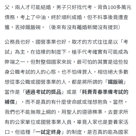
父，兩人才可能結婚，男子只好找代考、背負100多萬元
債務，考上了中油，終於順利成婚，但不料事後竟遭查
獲，丟掉鐵飯碗。（後來有沒有離婚新聞沒有提到）
公務員也好、國營事業也好，取才的方式往往是以「考
試」為主，在這樣的制度下，槍手代考確實有可能成為
弊端之一，但對整個國家來說，最可怕的其實是這些投
身公職考試的人的心態。也不怕得罪人，相信絕大多數
想從事公職或國營事業的人，都是將所謂的「
鐵飯碗
」
當作是「
通過考試的獎品
」或是「
耗費青春準備考試的
補償
」，而不是真的有什麼使命感或理想抱負。當然，
我們也不能無限上綱的，用聖人的道德標準，去要求所
有的公家單位或國營事業人員，畢竟人家也是要養家活
口。但這種「
一試定終身
」的制度，是否真的能為國家