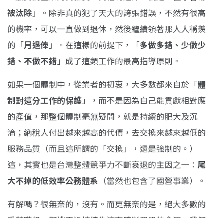
被汰除
」。除非真的犯了天大的誇張錯誤，不然有很高
的機率，可以一直做到退休，然後繼續領著那人人稱羨
的「
月退俸
」。在這樣的前提下，「
多做多錯、少做少
錯、不做不錯
」成了這類工作的最高指導原則。
如果一個體制中，從業者的初衷，大多數都來自於「
體
制對這分工作的保護
」，而不是因為自己能貢獻相對應
的產值，那整個體制毫無疑問，就是持續的肥大及沉
淪；納稅人付出越來越高的代價，去交換來越來越低的
服務品質（而且這所謂的「交換」，還是強制的。）
這，其實也是台灣整體競爭力不斷衰退的主因之一：
尾
大不掉的低效率公務體系
（當然也包含了國營事業）。
有解嗎？很無奈的，沒有。而更無奈的是，絕大多數的