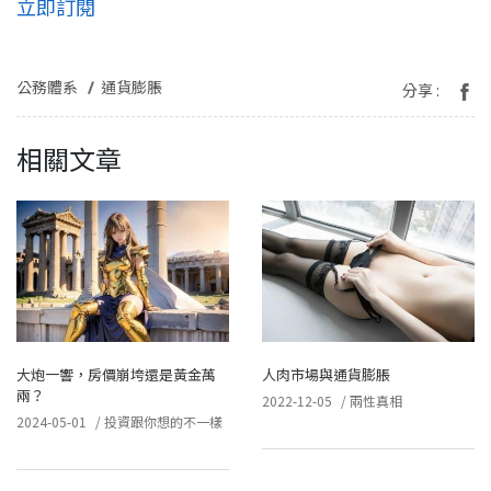
立即訂閱
公務體系
通貨膨脹
分享 :
相關文章
大炮一響，房價崩垮還是黃金萬
人肉市場與通貨膨脹
兩？
2022-12-05
/
兩性真相
2024-05-01
/
投資跟你想的不一樣