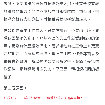
考試，所篩選出的行政首長或公務人員，也完全沒有經
營績效的壓力；他們不像那些財報掛帥的上市公司，財
報漂亮就有大把分紅、財報難看就得捲鋪蓋走人。
在公務體系中工作的人，只要在檯面上不要出什麼，會
導致丟飯碗的亂子，那基本上他的工作就受到強力的保
障；更沒有什麼績效評比，足以讓他有在工作上有更賣
力的動力。而每年的考績，真正在比的，也是
年資
以及
跟長官的關係
。所以整個公務體系之中，充滿了豪無財
政紀律、毫無經營概念的人，早已是一種根深柢固的褥
瘡了。
第二個原因，
想看更多？......成為訂閱會員，解鎖觀看更多暗黑真相！