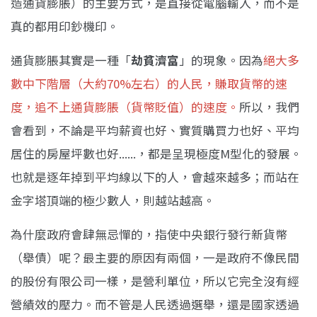
造通貨膨脹）的主要方式，是直接從電腦輸入，而不是
真的都用印鈔機印。
通貨膨脹其實是一種「
劫貧濟富
」的現象。因為
絕大多
數中下階層（大約70%左右）的人民，賺取貨幣的速
度，追不上通貨膨脹（貨幣貶值）的速度。
所以，我們
會看到，不論是平均薪資也好、實質購買力也好、平均
居住的房屋坪數也好......，都是呈現極度M型化的發展。
也就是逐年掉到平均線以下的人，會越來越多；而站在
金字塔頂端的極少數人，則越站越高。
為什麼政府會肆無忌憚的，指使中央銀行發行新貨幣
（舉債）呢？最主要的原因有兩個，一是政府不像民間
的股份有限公司一樣，是營利單位，所以它完全沒有經
營績效的壓力。而不管是人民透過選舉，還是國家透過