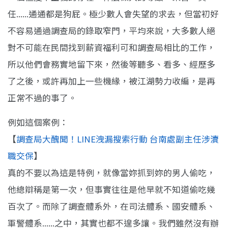
任......通通都是狗屁。極少數人會失望的求去，但當初好
不容易通過調查局的錄取窄門，平均來說，大多數人絕
對不可能在民間找到薪資福利可和調查局相比的工作，
所以他們會務實地留下來，然後等聽多、看多、經歷多
了之後，或許再加上一些機緣，被江湖勢力收編，是再
正常不過的事了。
例如這個案例：
【
調查局大醜聞！LINE洩漏搜索行動 台南處副主任涉瀆
職交保
】
真的不要以為這是特例，就像當妳抓到妳的男人偷吃，
他總辯稱是第一次，但事實往往是他早就不知道偷吃幾
百次了。而除了調查體系外，在司法體系、國安體系、
軍警體系......之中，其實也都不遑多讓。我們雖然沒有辦