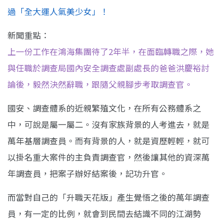
過「全大運人氣美少女」！
新聞重點：
上一份工作在鴻海集團待了2年半，在面臨轉職之際，她
與任職於調查局國內安全調查處副處長的爸爸洪慶裕討
論後，毅然決然辭職，跟隨父親腳步考取調查官。
國安、調查體系的近親繁殖文化，在所有公務體系之
中，可說是屬一屬二。沒有家族背景的人考進去，就是
萬年基層調查員。而有背景的人，就是資歷輕輕，就可
以掛名重大案件的主負責調查官，然後讓其他的資深萬
年調查員，把案子辦好結案後，記功升官。
而當對自己的「升職天花版」產生覺悟之後的萬年調查
員，有一定的比例，就會到民間去結識不同的江湖勢