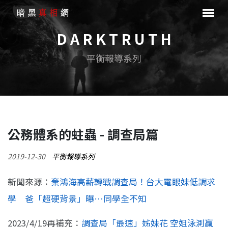
D A R K T R U T H
平衡報導系列
公務體系的蛀蟲 - 調查局篇
2019-12-30
平衡報導系列
新聞來源：
棄鴻海高薪轉戰調查局！台大電眼妹低調求
學 爸「超硬背景」曝…同學全不知
2023/4/19再補充：
調查局「最速」姊妹花 空姐泳測贏