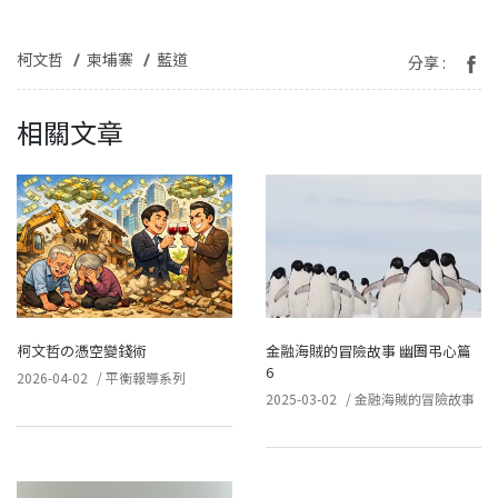
柯文哲
柬埔寨
藍道
分享 :
相關文章
柯文哲の憑空變錢術
金融海賊的冒險故事 幽圄弔心篇
6
2026-04-02
/
平衡報導系列
2025-03-02
/
金融海賊的冒險故事