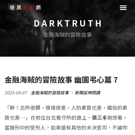
D A R K T R U T H
金融海賊的冒險故事
金融海賊的冒險故事 幽圄弔心篇 7
2025-04-07
金融海賊的冒險故事
、
新聞延伸閱讀
「幹！北所很髒，環境很差，人的素質也差，雜役的素
質也差…」在前往台北看守所的路上，
張三丰
抱怨著。
當服刑中的受刑人，如果還有其他的未決官司，不論你