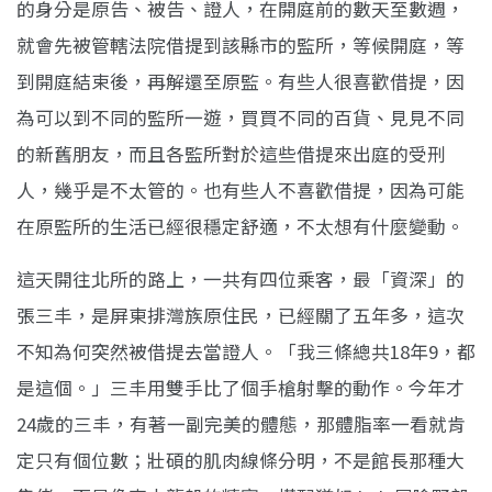
的身分是原告、被告、證人，在開庭前的數天至數週，
就會先被管轄法院借提到該縣市的監所，等候開庭，等
到開庭結束後，再解還至原監。有些人很喜歡借提，因
為可以到不同的監所一遊，買買不同的百貨、見見不同
的新舊朋友，而且各監所對於這些借提來出庭的受刑
人，幾乎是不太管的。也有些人不喜歡借提，因為可能
在原監所的生活已經很穩定舒適，不太想有什麼變動。
這天開往北所的路上，一共有四位乘客，最「資深」的
張三丰，是屏東排灣族原住民，已經關了五年多，這次
不知為何突然被借提去當證人。「我三條總共18年9，都
是這個。」三丰用雙手比了個手槍射擊的動作。今年才
24歲的三丰，有著一副完美的體態，那體脂率一看就肯
定只有個位數；壯碩的肌肉線條分明，不是館長那種大