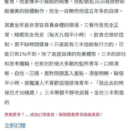
隻佬，而是像李小龍般的精實，搭配猶如JoJo冒險野郎
般優美的肢體動作，完全一目瞭然他這五年多的自律。
其實坐牢是非常容易養身體的環境，三餐作息完全正
常、睡眠完全充足（每天九個半小時），飲食也很好控
制，更不缺時間健身。只是能有三丰這般執行力的，可
能只有1%不到。除了高度自律的完美體態，三丰的談吐
和思考邏輯，也有別於絕大多數的監所青年，口條清
晰、自信、沉穩，面對問題直入重點、清楚明瞭，聊個
半小時，很難讓人不喜歡這個排灣青年。「我出去的時
候也才30幾歲！」三丰樂觀平靜地說著。坐在三丰對面
的
想看更多？......成為訂閱會員，解鎖觀看更多暗黑真相！
立即訂閱