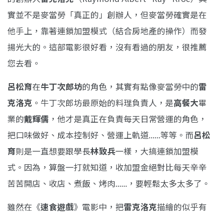
實並不是麥當勞「真正的」創辦人，但麥當勞確實是在
他手上，靠著連鎖加盟模式（結合房地產的操作）而發
揚光大的。這部電影很好看，沒有看過的朋友，很推薦
您去看。
呂松育
在
牛丁次郎坊
的角色，其實有點像麥當勞中的
雷
克洛克
。牛丁次郎坊最原始的料理負責人，是
高餐大
畢
業的
戴輝儒
，他才是真正在負責每天日常營運的角色，
把口味做好、成本控制好、營運上軌道......等等。而
呂松
育
則是一直想要跟學長
林致兵
一樣，大搞連鎖加盟模
式。因為，算盤一打就知道，收加盟金絕對比每天辛辛
苦苦開店、收店、煮飯、烤肉......，要輕鬆太多太多了。
雖然在《
速食遊戲
》電影中，把
雷克洛克
描繪的似乎有