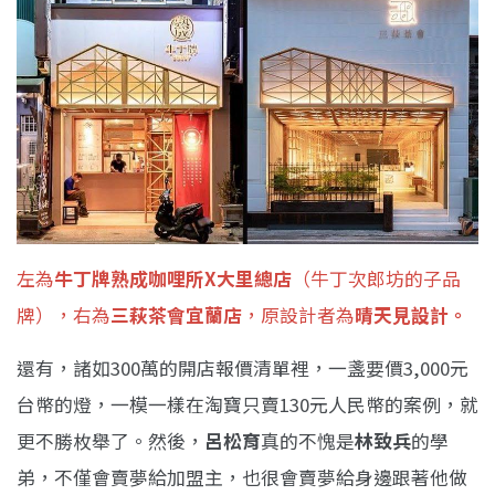
左為
牛丁牌熟成咖哩所X大里總店
（牛丁次郎坊的子品
牌），右為
三萩茶會宜蘭店
，原設計者為
晴天見設計。
還有，諸如300萬的開店報價清單裡，一盞要價3,000元
台幣的燈，一模一樣在淘寶只賣130元人民幣的案例，就
更不勝枚舉了。然後，
呂松育
真的不愧是
林致兵
的學
弟，不僅會賣夢給加盟主，也很會賣夢給身邊跟著他做