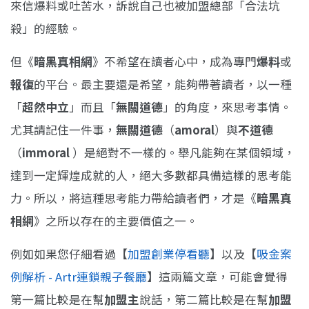
來信爆料或吐苦水，訴說自己也被加盟總部「合法坑
殺」的經驗。
但《
暗黑真相網
》不希望在讀者心中，成為專門
爆料
或
報復
的平台。最主要還是希望，能夠帶著讀者，以一種
「
超然中立
」而且「
無關道德
」的角度，來思考事情。
尤其請記住一件事，
無關道德
（
amoral
）與
不道德
（
immoral
）是絕對不一樣的。舉凡能夠在某個領域，
達到一定輝煌成就的人，絕大多數都具備這樣的思考能
力。所以，將這種思考能力帶給讀者們，才是《
暗黑真
相網
》之所以存在的主要價值之一。
例如如果您仔細看過
【
加盟創業停看聽
】
以及【
吸金案
例解析 - Artr連鎖親子餐廳
】這兩篇文章，可能會覺得
第一篇比較是在幫
加盟主
說話，第二篇比較是在幫
加盟