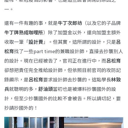
一。
還有一件有趣的事，就是
牛丁次郎坊
（以及它的子品牌
牛丁牌熟成咖哩所
）除了加盟金以外，還向加盟主額外
收取一筆「
設計費
」。但其實，這所謂的設計，只是
呂
松育
找了一些part time的兼職設計師，直接去抄襲別人
的設計。現在已經被告了，官司正在進行中，而
呂松育
卻想把責任完全推給設計師，但依照目前官司的攻防記
錄顯示，是
呂松育
要求設計師去抄襲的。這點學長
林致
兵
就聰明的多，
舒油頭
當初也是被爆料抄襲國外的設
計，但至少抄襲國外的比較不會被告。所以請切記，要
抄請抄國外的！