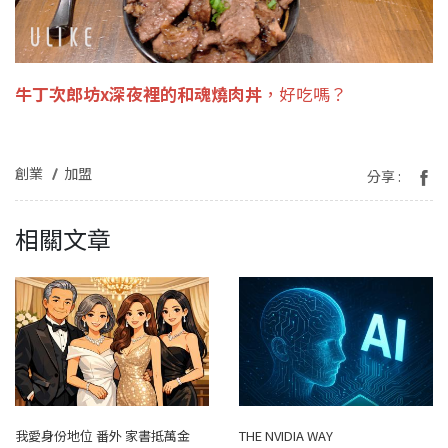
牛丁次郎坊x深夜裡的和魂燒肉丼
，好吃嗎？
創業
加盟
分享 :
相關文章
我愛身份地位 番外 家書抵萬金
THE NVIDIA WAY