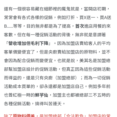
還有一個很容易藏在細節裡的魔鬼就是，當開店初期，
常常會有各式各樣的促銷，例如打折、買X送一、買A送
B......等等，目的無非都是為了提高，
首次
進店用餐的來
客數。但在每一種促銷活動的背後，無非就是意謂著
「
營收增加但毛利下降
」。因為加盟店賣給客人的平均
客單價變便宜了，但是央廚賣給加盟店的原物料，並不
會因為配合促銷而變便宜。也就是說，美其名是加盟總
部幫加盟店設計的促銷活動，但真正因為這些促銷活動
而得益的，還是只有央廚（加盟總部）；而為一切促銷
活動成本買單的，卻永遠都是加盟店自己。例如多年前
也曾紅極一時的
鮮芋仙
，加盟主也都被總部三不五時的
各種促銷活動，搞得叫苦連天。
除了
原物料價差
，是加盟總部「合法欺負」加盟店的常