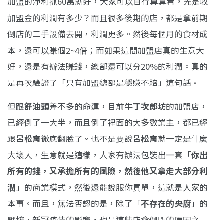
加盟的淨利抓60萬就好，大家可以自行算算看，光是收
加盟金的利潤有多少？而且很多後期的店，都是拿前期
倒店的二手設備去開，利潤更多。然後每個月的食材成
本，還可以賺個2~4倍；而如果這間加盟店真的生意大
好，還是有辦法賺錢，總部還可以分20%的利潤。真的
是再次驗證了「只有加盟總部是穩賺不賠」這句話。
但跟
舒油頭
差不多的命運，目前
牛丁次郎坊
的加盟店，
已經倒了一大半，而且倒了裡面的大多數業主，都已經
跟
呂松育
徹底翻臉了。也不是要說
呂松育
就一定是什麼
大壞人，生意就是這樣，人家有辦法包裝出一套「
你出
所有的錢，又承擔所有的風險，然後他又拿走大部分利
潤
」的商業模式，然後還能說服你買單，這就是人家的
本事。而且，無法否認的是，除了「
不存在的央廚
」的
壓榨，新冠疫情的影響，也是這些店會倒閉的原因之