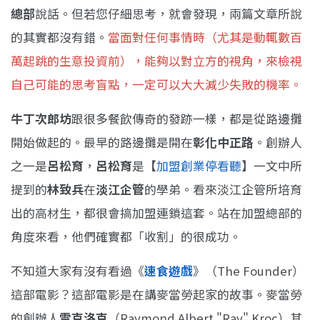
總部
說話。但若您仔細思考，就會發現，兩篇文章所說
的其實都沒有錯。
當面對任何事情時（尤其是動輒數百
萬起跳的生意投資前），能夠以對立方的視角，來檢視
自己可能的思考盲點，一定可以大大減少失敗的機率。
牛丁次郎坊
跟很多餐飲傳奇的發跡一樣，都是從路邊攤
開始做起的。最早的路邊攤是開在
彰化中正路
。創辦人
之一是
呂松育
，
呂松育
是
【
加盟創業停看聽
】
一文中所
提到的
林致兵
在
淡江企管
的學弟。看來淡江企管所培育
出的高材生，都很會搞加盟連鎖這套。站在加盟總部的
角度來看，他們確實都「收割」的很成功。
不知道大家有沒有看過《
速食遊戲
》（The Founder）
這部電影？這部電影是在講麥當勞起家的故事。麥當勞
的創辦人
雷克洛克
（Raymond Albert "Ray" Kroc）其