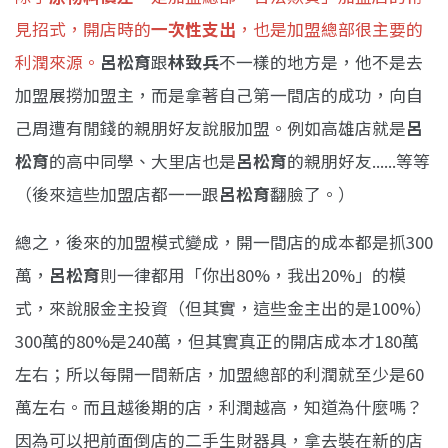
見招式，開店時的
一次性支出
，也是加盟總部很主要的
利潤來源。
呂松育
跟
林致兵
不一樣的地方是，他不是去
加盟展撈加盟主，而是拿著自己第一間店的成功，向自
己周遭有閒錢的親朋好友說服加盟。例如高雄店就是
呂
松育
的高中同學、大里店也是
呂松育
的親朋好友......等等
（後來這些加盟店都一一跟
呂松育
翻臉了。）
總之，後來的加盟模式變成，開一間店的成本都是抓300
萬，
呂松育
則一律都用「你出80%，我出20%」的模
式，來說服金主投資（但其實，這些金主出的是100%）
300萬的80%是240萬，但其實真正的開店成本才180萬
左右；所以每開一間新店，加盟總部的利潤就至少是60
萬左右。而且越後期的店，利潤越高，知道為什麼嗎？
因為可以把前面倒店的二手生財器具，拿去裝在新的店