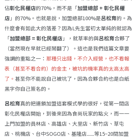
佔
彰化民權店
的70%，而不是「
加盟總部 + 彰化民權
店
」的70%。也就是說，加盟總部100%是
呂松育
的。為
什麼會有如此大的落差？因為L先生當初太單純的就認為
「
加盟總部 = 彰化民權店
」，就草率的與
呂松育
合夥了
（當然現在早就已經鬧翻了）。這也是我們這篇文章要
強調的重點之一：
那種只出錢，不介入經營，也不看報
表（甚至不看合約）的金主，被坑的機率真的太高太高
了。
甚至你不能說自己被坑了，因為合夥合約也是白紙
黑字你自己簽名的。
呂松育
真的把連鎖加盟這套模式學的很好，從第一間店
彰化民權店開始，到後來因為食尚玩家的點火，而一一
上門加盟的員林店、高雄店、大里店、新竹店、草屯
店、桃機店、台中SOGO店、基隆店......等15~20間加盟