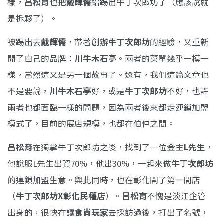
樣，
呂松育
也把
戴輝儒
給踢出牛丁次郎坊了（應該說就
是拆夥了）。
被踢出去
戴輝儒
，帶著創辦
牛丁次郎坊
的經驗，又重新
開了自己的品牌：
川牛木石亭
。兩者的菜單幾乎一模一
樣，當然這又是另一個故事了。還有，我們這篇文章也
不是要說，
川牛木石亭
好，或是
牛丁次郎坊
不好，也許
兩者也都面臨一樣的問題，因為兩者後來都走連鎖加盟
模式了。目前的展店規模，也都在伯仲之間。
呂松育
在獨掌牛丁次郎坊之後，找到了一位金主
L先生
，
他說服L先生出資70%，他出30%，一起來做
牛丁次郎坊
的連鎖加盟生意。與此同時，也在彰化開了第一間店
（
牛丁次郎坊X彰化民權店
）。
呂松育
不愧是淡江企管
出身的，很快在讓
食尚玩家
去採訪過後，打出了名號，