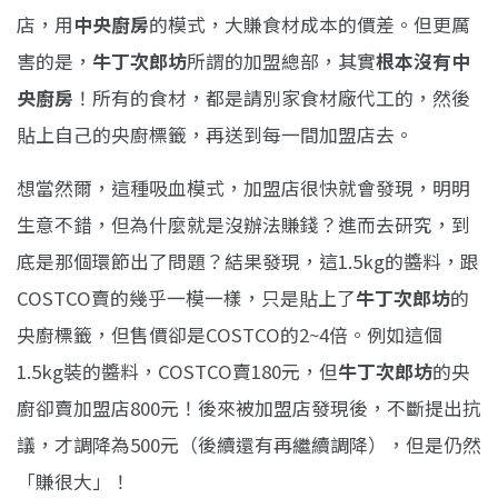
店，用
中央廚房
的模式，大賺食材成本的價差。但更厲
害的是，
牛丁次郎坊
所謂的加盟總部，其實
根本沒有中
央廚房
！所有的食材，都是請別家食材廠代工的，然後
貼上自己的央廚標籤，再送到每一間加盟店去。
想當然爾，這種吸血模式，加盟店很快就會發現，明明
生意不錯，但為什麼就是沒辦法賺錢？進而去研究，到
底是那個環節出了問題？結果發現，這1.5kg的醬料，跟
COSTCO賣的幾乎一模一樣，只是貼上了
牛丁次郎坊
的
央廚標籤，但售價卻是COSTCO的2~4倍。例如這個
1.5kg裝的醬料，COSTCO賣180元，但
牛丁次郎坊
的央
廚卻賣加盟店800元！後來被加盟店發現後，不斷提出抗
議，才調降為500元（後續還有再繼續調降），但是仍然
「賺很大」！