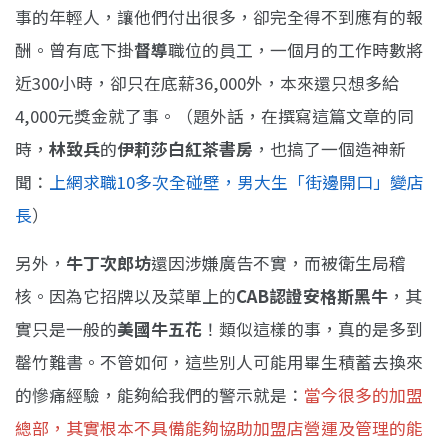
事的年輕人，讓他們付出很多，卻完全得不到應有的報
酬。曾有底下掛
督導
職位的員工，一個月的工作時數將
近300小時，卻只在底薪36,000外，本來還只想多給
4,000元獎金就了事。（題外話，在撰寫這篇文章的同
時，
林致兵
的
伊莉莎白紅茶書房
，也搞了一個造神新
聞：
上網求職10多次全碰壁，男大生「街邊開口」變店
長
）
另外，
牛丁次郎坊
還因涉嫌廣告不實，而被衛生局稽
核。因為它招牌以及菜單上的
CAB認證
安格斯黑牛
，其
實只是一般的
美國牛五花
！類似這樣的事，真的是多到
罄竹難書。不管如何，這些別人可能用畢生積蓄去換來
的慘痛經驗，能夠給我們的警示就是：
當今很多的加盟
總部，其實根本不具備能夠協助加盟店營運及管理的能