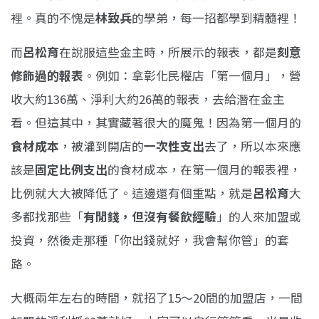
裡。真的不愧是
林致兵
的學弟，每一招都學到精髓裡！
而
呂松育
在說服這些金主時，所展示的報表，都是
刻意
修飾過的報表
。例如：拿彰化民權店「第一個月」，營
收大約136萬、淨利大約26萬的報表，去給潛在金主
看。但這其中，其實藏著很大的魔鬼！因為第一個月的
食材成本
，被灌到開店的
一次性支出
去了，所以本來應
該是
固定比例支出
的食材成本，在第一個月的報表裡，
比例就大大被降低了。這邊還有個重點，就是
呂松育
大
多都找那些「
有閒錢，但沒有餐飲經驗
」的人來加盟或
投資，然後走那種「你出錢就好，我會幫你管」的套
路。
大概兩年左右的時間，就招了15～20間的加盟店，一間