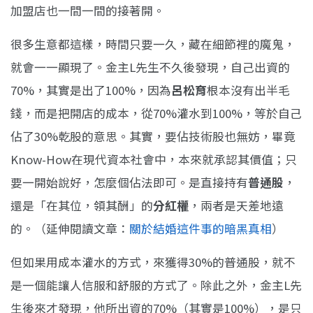
加盟店也一間一間的接著開。
很多生意都這樣，時間只要一久，藏在細節裡的魔鬼，
就會一一顯現了。金主L先生不久後發現，自己出資的
70%，其實是出了100%，因為
呂松育
根本沒有出半毛
錢，而是把開店的成本，從70%灌水到100%，等於自己
佔了30%乾股的意思。其實，要佔技術股也無妨，畢竟
Know-How在現代資本社會中，本來就承認其價值；只
要一開始說好，怎麼個佔法即可。是直接持有
普通股
，
還是「在其位，領其酬」的
分紅權
，兩者是天差地遠
的。（延伸閱讀文章：
關於結婚這件事的暗黑真相
）
但如果用成本灌水的方式，來獲得30%的普通股，就不
是一個能讓人信服和舒服的方式了。除此之外，金主L先
生後來才發現，他所出資的70%（其實是100%），是只