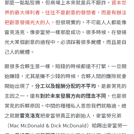
那麼一點點狡猾，但商場上本來就是兵不厭詐。
資本世
界的最大得利者，往往不是創意的發想者，而是有辦法
把創意發揚光大的人。
但很現實的，不可能人人都能像
雷克洛克、像麥當勞一樣那麼成功。很多時候，在發揚
光大某個創意的過程中，必須踩著很多屍體，而且是自
己人的屍體。
跟很多合夥生意一樣，賠錢的時候都還不打緊，一旦開
始賺錢，尤其是賺不少錢的時候，合夥人間的嫌隙就會
開始出現了。
分工以及報酬分配的不平均
，是最常見的
主因之一，還有
對於未來發展方向的理念不同
，也是很
常見的拆夥原因。中間的種種私人恩怨我們就略過，總
之就跟
雷克洛克
把麥當勞真正的創始人，麥當勞兄弟
（Mac McDonald & Dick McDonald）給踢出麥當勞一