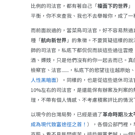
比例的司法官，都有著自己「
檯面下的世界
」
平衡，你不來查我、我也不去舉報你，成了一
而前面說過的，當菜鳥司法官，好不容易熬過1
種「
航向新世界
」的象徵。不要質疑這樣的說
師的司法官，私底下都侃侃而談這些過往雲煙
酒、嫖妓，只是他們沒有約你一起去而已。真
檢察官、法官......，私底下的慾望往往越
人性黑暗面
）。同樣的，也是從這些退休司法
10%左右的司法官，是還能保有辦案及判案
理，不帶有個人情感、不考慮積案評比的情況
以現今的台灣局勢，已經是過了
革命時期
及
太
成為現代致富途徑之首！
），各個公部門裡，
百態、看不見民間疾苦，這些朋黨老賊，一個