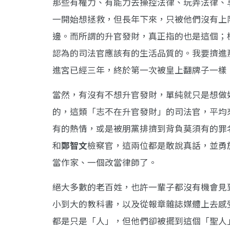
那些有權力、有能力去操控法律、玩弄法律、
一開始想拯救，但長年下來，只被他們沒有上
邊。而所謂的升官發財，真正指的也是這個；
認為的司法官應該有的生活品質的。我要擠進
進宮已經三年，終於第一次被皇上翻牌子一樣
當然，有沒有不想升官發財，單純就只是想做
的，這類「志不在升官發財」的司法官，平均來
有的熱情，或是被朋黨排擠到背負莫須有的罪
和
鄭智文
檢察官，這兩位都是敢說真話，並勇
當作家、一個改當律師了。
絕大多數的老百姓，也許一輩子都沒有機會見
小到大的教科書，以及從報章雜誌媒體上去感
都是只是「人」，但他們卻被擺到這個「聖人