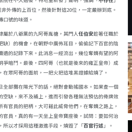
法院在不久過後，特地重新發了聲明，強調「
不存在
」
，並非外傳的上百位，然後針對這20位，一定嚴辦到底。
傳口號的味道。
隸屬於八爺黨的九阿哥胤禟，其門人
任伯安
趁著任職於
肥缺）的機會，在朝野中廣佈耳目，偷偷記下百官的陰
彌遺的記錄下來。此消息一經流出，幾位奪嫡有望的阿
明爭暗鬥。最後，四阿哥（也就是後來的雍正皇帝）成
，在眾阿哥的面前，一把火把這堆黑證據給燒了。
旦全部攤在陽光下的話，絕對會動搖國本。如果查一個
的空缺，來不及補上，進而引發各種無法預估的骨牌效
所有官員的把柄，大可藉此威脅他們，在奪嫡之路上，
的官員，真的有一天坐上皇帝寶座後，試問：要如何治
，所以才採用這種激進手段，燒毀了「
百官行述
」。