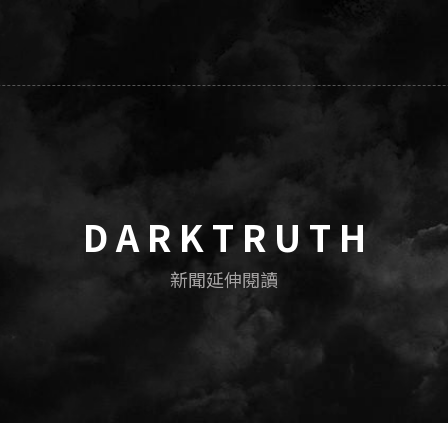
D A R K T R U T H
新聞延伸閱讀