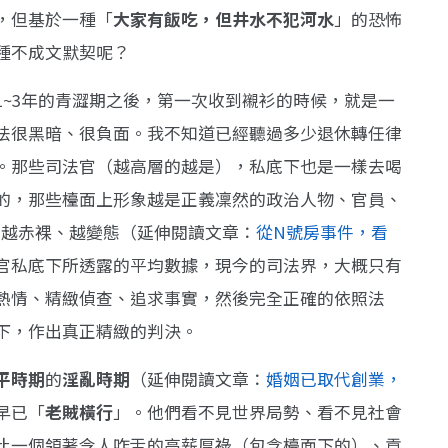
，但基於一種「
大家有飯吃，但井水不犯河水
」的恐怖
種不成文默契呢？
~3年的青澀期之後，第一次收到襯衫的時候，就是一
法很黑暗、很負面。我不知道已經聽過多少退休轉任律
。那些司法官（越高層的越是），私底下也是一樣去喝
的，那些檯面上形象越是正義凜然的政治人物、官員、
原始、越赤裸、越變態（延伸閱讀文章：
從N號房事件，看
官私底下所透露的平均數據，現今的司法界，大概只有
的熱情、精緻偵查、追求事實，然後完全正確的依照法
下，作出真正精緻的判決。
平時期
的
淫亂時期
（延伸閱讀文章：
婚姻已取代創業，
早已「
老賊橫行
」。他們看不見世界局勢、看不見社會
比一個領著令人咋舌的高薪厚祿（包含檯面下的）、貢