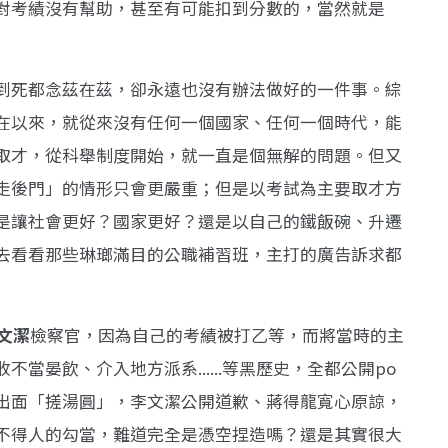
對考績沒有幫助，甚至有可能扣到分數的，當然就是
到死都念茲在茲，卻永遠也沒有辦法做好的一件事。綜
在以來，就從來沒有任何一個國家、任何一個時代，能
取才，從科舉制度開始，就一直是個無解的問題。但又
走後門」的情形只會更嚴重；但是以考試為主要取才方
是讓社會更好？國家更好？還是以自己的鐵飯碗、升遷
去看看那些琳瑯滿目的公職補習班，主打的廣告訴求都
文潔
檢察官，因為自己的考績被打乙等，而將當時的主
當晏飲、介入地方派系......等黑歷史，全都公開po
出面「搓湯圓」，李文潔公開道歉、蔣得龍寬心原諒，
不得人的勾當，難道完全是憑空捏造嗎？還是其實很大