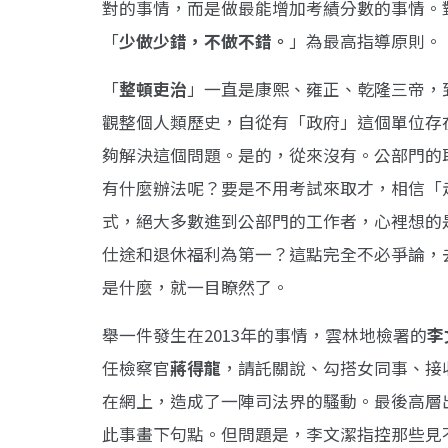
對的事情，而是做最能增加考績分數的事情。
「
少做少錯，不做不錯。
」為最高指導原則。
「
整頓吏治
」一直是康熙、雍正、乾隆三帝，
觀整個人類歷史，自從有「政府」這個單位存
夠解決這個問題。是的，從來沒有。公部門的
有什麼辦法呢？要是不用考試來取才，相信「
式，絕大多數進到公部門的工作者，心裡想的
仕途和退休福利為第一？這點完全不必爭論，
是什麼，就一目瞭然了。
舉一件發生在2013年的事情，雲林地檢署的
李
任檢察官
蔣得龍
，請託關說、勾搭女同事、接收不
在網上，造成了一陣司法界的騷動。最後高層
此事畫下句點。但問題是，李文潔指控那些見