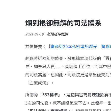
爛到根卻無解的司法體系
2021-01-18
新聞延伸閱讀
前情提要：【
富商近30本私密筆記曝光 驚爆
經過將近兩年的偵查，發現這本現代版的「
百
界、調查局人員......，竟高達上百位。而
的司法高層。也因此，司法院更是祭出破天荒
「血流成河」。
所謂的「
533標準
」，是指與富商
翁茂鍾
飲宴
3次的司法官，就不繼續追查下去。此標準一