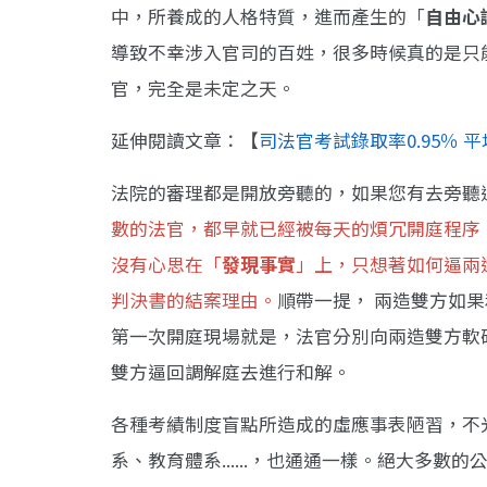
中，所養成的人格特質，進而產生的「
自由心
導致不幸涉入官司的百姓，很多時候真的是只
官，完全是未定之天。
延伸閱讀文章：【
司法官考試錄取率0.95％ 平
法院的審理都是開放旁聽的，如果您有去旁聽
數的法官，都早就已經被每天的煩冗開庭程序
沒有心思在「
發現事實
」上，只想著如何逼兩
判決書的結案理由。
順帶一提， 兩造雙方如
第一次開庭現場就是，法官分別向兩造雙方軟
雙方逼回調解庭去進行和解。
各種考績制度盲點所造成的虛應事表陋習，不
系、教育體系......，也通通一樣。絕大多