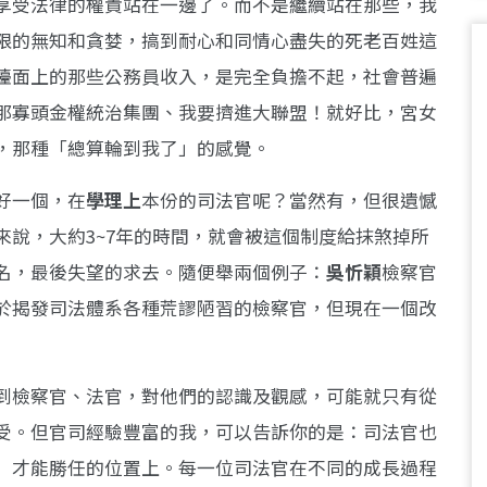
享受法律的權貴站在一邊了。而不是繼續站在那些，我
限的無知和貪婪，搞到耐心和同情心盡失的死老百姓這
檯面上的那些公務員收入，是完全負擔不起，社會普遍
那寡頭金權統治集團、我要擠進大聯盟！就好比，宮女
，那種「總算輪到我了」的感覺。
好一個，在
學理上
本份的司法官呢？當然有，但很遺憾
說，大約3~7年的時間，就會被這個制度給抹煞掉所
名，最後失望的求去。隨便舉兩個例子：
吳忻穎
檢察官
於揭發司法體系各種荒謬陋習的檢察官，但現在一個改
到檢察官、法官，對他們的認識及觀感，可能就只有從
受。但官司經驗豐富的我，可以告訴你的是：司法官也
」才能勝任的位置上。每一位司法官在不同的成長過程