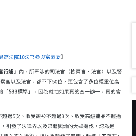
最高法院10法官參與富豪宴
】
官行述
」內，所牽涉的司法官（檢察官、法官）以及警
其中檢察官以及法官，都不下50位，更包含了多位權重位高
的「
533標準
」，因為就怕如果真的查一辦一，真的會
不超過5次、收受襯衫不超過3次、收受高級補品不超過
出，引發了法律界以及媒體輿論的大肆撻伐，認為是