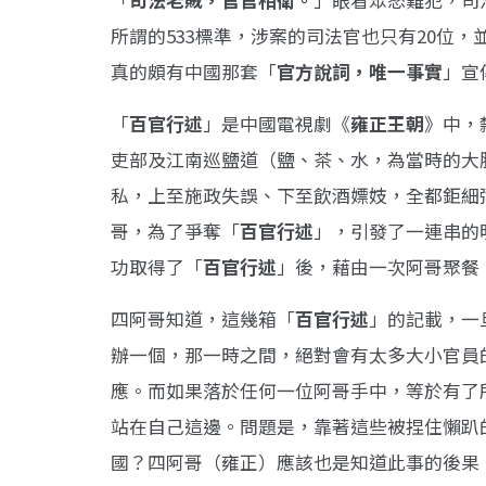
「
司法老賊，官官相衛。
」眼看眾怒難犯，司
所謂的533標準，涉案的司法官也只有20位
真的頗有中國那套「
官方說詞，唯一事實
」宣
「
百官行述
」是中國電視劇《
雍正王朝
》中，
吏部及江南巡鹽道（鹽、茶、水，為當時的大
私，上至施政失誤、下至飲酒嫖妓，全都鉅細
哥，為了爭奪「
百官行述
」，引發了一連串的
功取得了「
百官行述
」後，藉由一次阿哥聚餐
四阿哥知道，這幾箱「
百官行述
」的記載，一
辦一個，那一時之間，絕對會有太多大小官員
應。而如果落於任何一位阿哥手中，等於有了
站在自己這邊。問題是，靠著這些被捏住懶趴
國？四阿哥（雍正）應該也是知道此事的後果