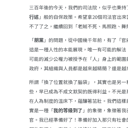
三百年後的今天，我們的司法院，似乎也秉持
行述
」般的自保政策。希望拿20個司法官出
不了了之，繼續回到「老賊不死、馬照跑、舞
「
朋黨
」的問題，從中國幾千年前，有了「官
這是一種人性的本能展現，唯一有可能的解法
可能的減少公權力被授予在「人」身上的範圍
政府，其組織與人員都是越來越精簡？還是越
所謂「換了位置就換了腦袋」，其實也是另一
些，早已成為不成文默契的既得利益。不光是
在人為制度的溫床下，蘊釀著茁壯。我們這樣
實是一種「
我的等級到了
」的象徵，象徵著我
官。我已經準備好了！準備好加入那只有社會