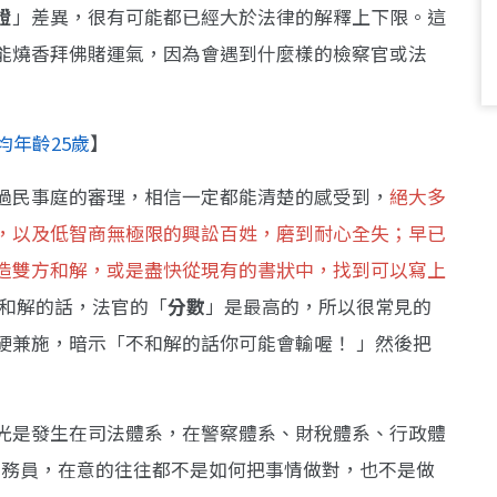
證
」差異，很有可能都已經大於法律的解釋上下限。這
能燒香拜佛賭運氣，因為會遇到什麼樣的檢察官或法
均年齡25歲
】
過民事庭的審理，相信一定都能清楚的感受到，
絕大多
，以及低智商無極限的興訟百姓，磨到耐心全失；早已
造雙方和解，或是盡快從現有的書狀中，找到可以寫上
果和解的話，法官的「
分數
」是最高的，所以很常見的
硬兼施，暗示「不和解的話你可能會輸喔！ 」然後把
光是發生在司法體系，在警察體系、財稅體系、行政體
數的公務員，在意的往往都不是如何把事情做對，也不是做