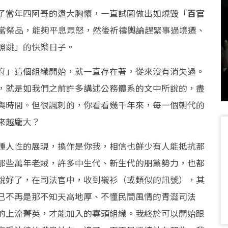
了當年四阿哥的遠大胸懷，一直試圖做出如燒毀「
百官
來當祭品，能夠平息眾怒，然後祈禱輿論趕緊事過境遷、
照跳」的快樂日子。
府」這個組織開始，就一直存在著，從來沒有消失過。
，就是如我們之前許多講述公務體系的文中所說的，盡
與時間。但很諷刺的，你看看幾千年來，每一個朝代的
來越龐大？
種人性的展現，換作是你我，相信也鮮少有人能抵抗那
那些萬年老賊，許多中生代、新生代的朋黨勢力，也都
說好了，在司法官中，收到襯衫（或類似的訊號），其
已不再是那不知天高地厚、不懂民間風情的青澀司法
的上流菁英，才能加入的寡頭組織。我終於可以開始跟