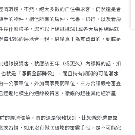
經濟環境，不然，絕大多數的自住需求客，仍然還是會
轉手的物件。相信所有的房仲、代書、銀行，以及看房
長什麼樣子。您可以上網逛逛591或各大房仲網站就
得這45%的房地合一稅，最後真正為其買單的，到底是
制短線投資客，就應該五年（或更久）內移轉的話，扣
，也就是「
漲價全部歸公
」，而且持有期間的可能
灌水
由一公家單位，外加兩家民間單位，三方合議嚴格審查
已經遍地橫生的短線投資客，徹底的趕往其他經濟產
目前的經濟環境，真的還是很難找到，比短線炒房更靠
念或習慣，如果沒有徹底破壞的雷霆手段，是不可能完