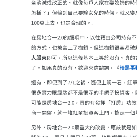
全消滅或改正的。就像每戶人家在娶媳婦的時
怎樣？」但輪到自己要嫁女兒的時候，就又變
100萬上去，也是合理的。」
在房地合一2.0的細項中，以往藉由公司持有
的方式，也被套上了枷鎖。但這枷鎖很容易破
人股東
即可，所以這條基本上等於沒有。真的
了。如果真的沒有，歡迎來信諮詢，《
暗黑事
還有，即便到了7/1之後，隨便上網一看，紅
很多實力跟經驗都不是很深的半調子投資客，
可能是房地合一2.0，真的有發揮「打房」功
商一開盤，就一堆紅單投資客上門，搶走一個
另外，房地合一2.0最重大的改變，應該就是