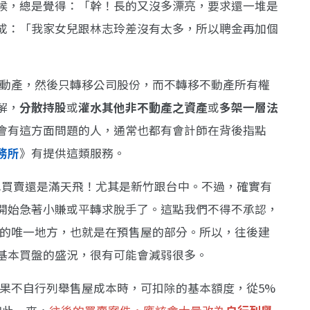
候，總是覺得：「幹！長的又沒多漂亮，要求還一堆是
成：「我家女兒跟林志玲差沒有太多，所以聘金再加個
不動產，然後只轉移公司股份，而不轉移不動產所有權
解，
分散持股
或
灌水其他非不動產之資產
或
多架一層法
會有這方面問題的人，通常也都有會計師在背後指點
務所
》有提供這類服務。
單買賣還是滿天飛！尤其是新竹跟台中。不過，確實有
開始急著小賺或平轉求脫手了。這點我們不得不承認，
效的唯一地方，也就是在預售屋的部分。所以，往後建
基本買盤的盛況，很有可能會減弱很多。
如果不自行列舉售屋成本時，可扣除的基本額度，從5%