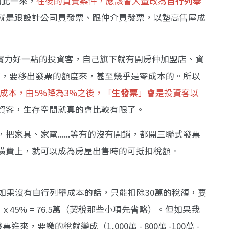
如此一來，
往後的買賣案件，應該會大量改為
自行列舉
就是跟設計公司買發票、跟仲介買發票，以墊高售屋成
至實力好一點的投資客，自己旗下就有開房仲加盟店、資
.等等，要移出發票的額度來，甚至幾乎是零成本的。所以
成本，由5%降為3%之後，「
生發票
」會是投資客以
資客，生存空間就真的會比較有限了。
家具、家電......等有的沒有開銷，都開三聯式發票
潢費上，就可以成為房屋出售時的可抵扣稅額。
原本如果沒有自行列舉成本的話，只能扣除30萬的稅額，要
萬） x 45% = 76.5萬（契稅那些小項先省略）。但如果我
，要繳的稅就變成（1,000萬 - 800萬 -100萬 -