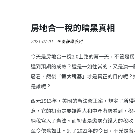
房地合一稅的暗黑真相
2021-07-01
平衡報導系列
今天是房地合一稅2.0上路的第一天，不管是房地
達到預期的成效？還是一如往常的，又是演一
層看，然後「
擴大稅基
」才是真正的目的呢？
是誰呢？
西元1913年，美國的憲法修正案，規定了
所得
意，它的初衷是要讓窮人和中產階級看到，稅
納稅寫入了憲法。而初衷是懲罰有錢人的稅收
至今依舊如此。到了2021年的今日，不光是