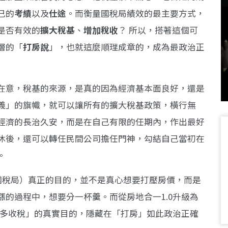
己的
考績
以及
仕途
。而衡量國稅局績效的最主要方式，
是否有效的
擴大稅基
、
增加稅收
？
所以，搭著這個可
層的「
打房說
」，也就這麼順理成章的，成為最政治正
在意，稅基的來源，是真的因為經濟基本面良好，還是
義」的旗幟，就可以讓所有的擴大稅基政策，橫行無
經濟的長治久安，而是在自己有限的任期內，作出最好
休後，還可以轉任民間公司擔任門神，勾結自己當初在
。
府（國稅局）真正的目的，並不是真心想要打壓房價，而是
漲的過程中，想要分一杯羹。而從房地合一1.0升級為
想多收稅」的真實目的，隱藏在「打房」如此政治正確