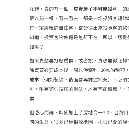
除非，真的有一個「
買賣房子不可能獲利
」的
跟以前一樣，看來看去，都是一堆投資客短線
有一定經驗的自住客，都分得出來投資客的物件
知道，投資客物件還是無所不在。所以，您覺
誰呢？
如果真想要打壓房價，或者說，真想要徹底抑
除買賣必要成本後，課以淨獲利100%的稅額
成本
（例如裝潢，後面會再詳述補充），必須
制。唯有類似這樣的辦法，才有可能將那些，
業。
但憑心而論，即使加上了房地合一2.0，台灣
譜的生意。很多已經根深柢固、扎根已深的觀