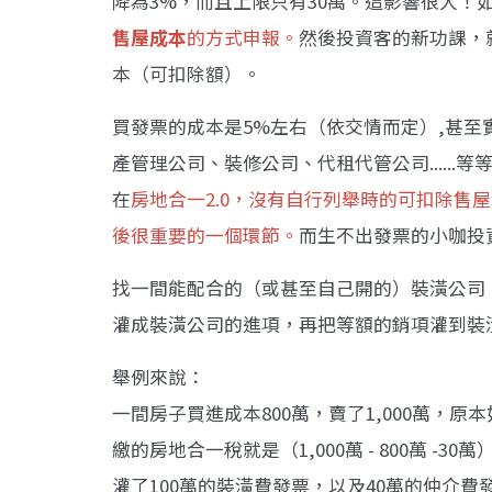
降為3%，而且上限只有30萬。這影響很大！
售屋成本
的方式申報。
然後投資客的新功課，
本（可扣除額）。
買發票的成本是5%左右（依交情而定）,甚
產管理公司、裝修公司、代租代管公司.....
在
房地合一2.0，沒有自行列舉時的可扣除售屋
後很重要的一個環節。
而生不出發票的小咖投
找一間能配合的（或甚至自己開的）裝潢公司，把
灌成裝潢公司的進項，再把等額的銷項灌到裝
舉例來說：
一間房子買進成本800萬，賣了1,000萬，
繳的房地合一稅就是（1,000萬 - 800萬 -30
灌了100萬的裝潢費發票，以及40萬的仲介費發票進來