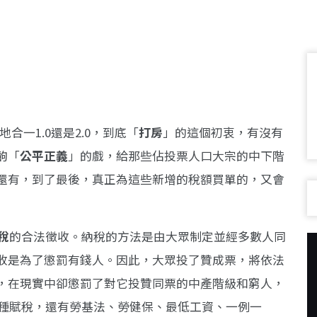
合一1.0還是2.0，到底「
打房
」的這個初衷，有沒有
齣「
公平正義
」的戲，給那些佔投票人口大宗的中下階
還有，到了最後，真正為這些新增的稅額買單的，又會
稅
的合法徵收。納稅的方法是由大眾制定並經多數人同
收是為了懲罰有錢人。因此，大眾投了贊成票，將依法
，在現實中卻懲罰了對它投贊同票的中產階級和窮人，
各種賦稅，還有勞基法、勞健保、最低工資、一例一