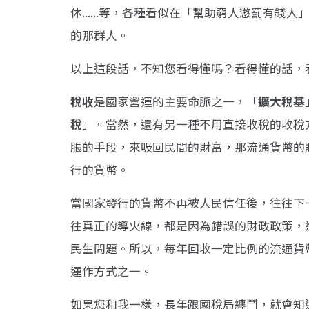
休......等，各種看似在「幫助窮人懲罰有
的那群人。
以上這段話，不知您看得懂嗎？看得懂的話，
稅收
是國家營運的主要命脈之一，「
擴大稅基
稅
」。當然，還有另一種不用直接收稅的收稅
脹的手段，來吸回民間的財富，那流通貨幣的
行的貨幣。
當國家發行的貨幣不再被人民信任後，往往下
往真正的導火線，都是因為錯誤的財政政策，
民生問題。所以，每年回收一定比例的流通貨
運作方式之一。
如果您和我一樣，長年跟國稅局纏鬥，就會知