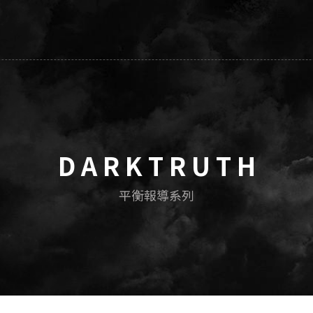
D A R K T R U T H
平衡報導系列