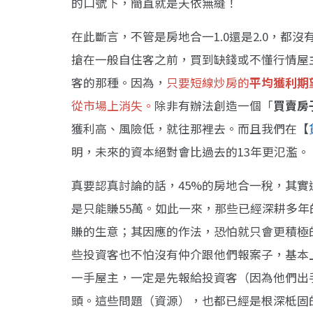
的口號下，簡直就是天依無縫！
在此斷言，不管是房地合一1.0還是2.0，
搶在一般自住客之前，買到缺錢或不懂行情屋
客的那種。因為，
只要短線炒房的
平均獲利期
從市場上消失。
除非有辦法創造一個「
買賣房
獲利高、風險低，就往那裡去。而且我們在【
明，未來的資本絕對會比過去的13年更氾濫。
真要認真討論的話，45%的房地合一稅，其實
是只能賺55萬。如此一來，那些已經深耕多
賺的生意；其因應的作法，恐怕就只會更積極
些投資客也不怕沒有仲介跟他們報案子，基本
一手屋主，一定是先報給投資客（因為他們出
頭。這些問題（資源），也都已經是根深柢固