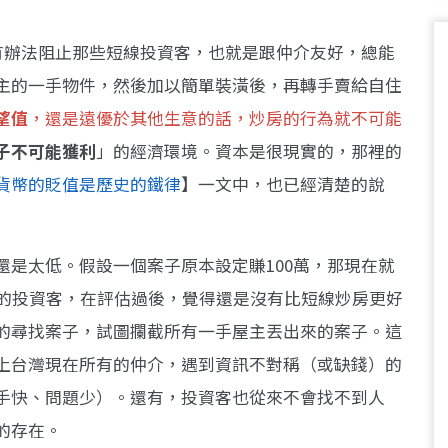
都沒有辦法阻止那些短線投資客，也就是跟仲介友好，總能
主的一手物件，然後加以簡單裝潢後，再轉手賣給自住
望值
，還是遠優於其他生意的話，炒房的行為就不可能
子不可能獲利
」的經濟環境。資本是很現實的，那裡的
貨幣的貶值是歷史的鐵律
】一文中，也已經清楚的說
還是太低。假設一個案子原本設定賺100萬，那現在就
年的投資客，在評估過後，覺得還是沒有比短線炒房更好
的尋找案子，試圖攔截所有一手屋主丟出來的案子。這
上台灣現在所有的仲介，遇到資訊不對稱（或缺錢）的
手快、問題少）。還有，投資客也從來不會找不到人
的存在。