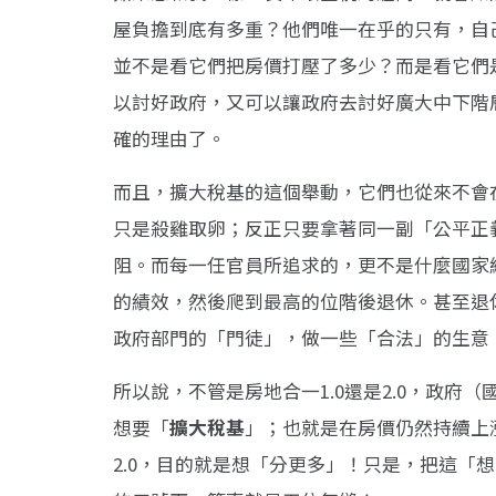
屋負擔到底有多重？他們唯一在乎的只有，自
並不是看它們把房價打壓了多少？而是看它們
以討好政府，又可以讓政府去討好廣大中下階
確的理由了。
而且，擴大稅基的這個舉動，它們也從來不會
只是殺雞取卵；反正只要拿著同一副「公平正
阻。而每一任官員所追求的，更不是什麼國家
的績效，然後爬到最高的位階後退休。甚至退
政府部門的「門徒」，做一些「合法」的生意
所以說，不管是房地合一1.0還是2.0，政
想要「
擴大稅基
」；也就是在房價仍然持續上
2.0，目的就是想「分更多」！只是，把這「