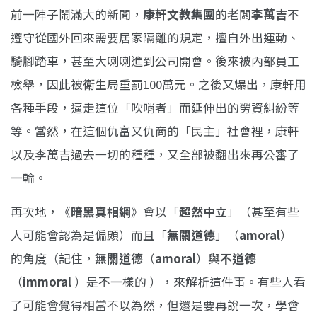
前一陣子鬧滿大的新聞，
康軒文教集團
的老闆
李萬吉
不
遵守從國外回來需要居家隔離的規定，擅自外出運動、
騎腳踏車，甚至大喇喇進到公司開會。後來被內部員工
檢舉，因此被衛生局重罰100萬元。之後又爆出，康軒用
各種手段，逼走這位「吹哨者」而延伸出的勞資糾紛等
等。當然，在這個仇富又仇商的「民主」社會裡，康軒
以及李萬吉過去一切的種種，又全部被翻出來再公審了
一輪。
再次地，《
暗黑真相網
》會以「
超然中立
」（甚至有些
人可能會認為是偏頗）而且「
無關道德
」（
amoral
）
的角度（記住，
無關道德
（
amoral
）與
不道德
（
immoral
）是不一樣的 ），來解析這件事。有些人看
了可能會覺得相當不以為然，但還是要再說一次，學會