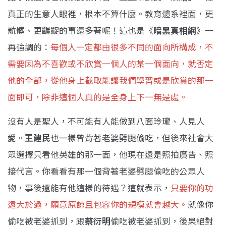
真正的生意人眼裡，根本不算什麼。教育體系裡面，更
骯髒、更齷齪的事還多著呢！這也是《
暗黑真相網
》一
再強調的：
每個人一定都由很多不同的面向所構成，不
需要因為不喜歡或不欣賞一個人的某一個面向，就否定
他的全部，從他身上截取能讓我們學習或是欣賞的那一
面即可，除非這個人真的是全身上下一無是處。
沒有人是聖人，不可能有人能做到八面玲瓏、人見人
愛。
王建民
也一樣曾背著老婆劈腿偷吃，但後來社會大
眾選擇只看他英雄的那一面，他現在還是照拍廣告、照
接代言。你看看有那一個背著老婆劈腿偷吃的公眾人
物，事後還能有他這樣的待遇？這就表示，
只要你的功
遠大於過，願意原諒且包容你的規模就會越大。
就像你
偷吃被老婆抓到，跟
蔡衍明
偷吃被老婆抓到，後果絕對