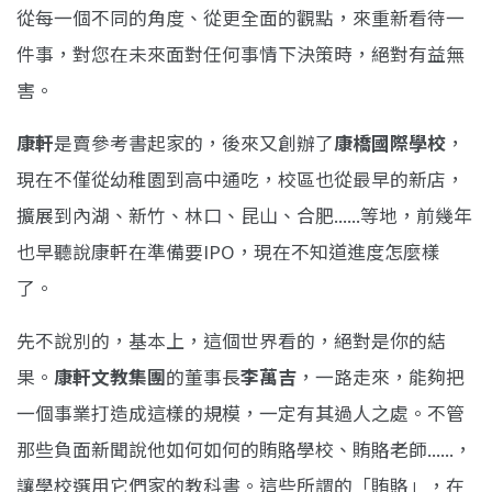
從每一個不同的角度、從更全面的觀點，來重新看待一
件事，對您在未來面對任何事情下決策時，絕對有益無
害。
康軒
是賣參考書起家的，後來又創辦了
康橋國際學校
，
現在不僅從幼稚園到高中通吃，校區也從最早的新店，
擴展到內湖、新竹、林口、昆山、合肥......等地，前幾年
也早聽說康軒在準備要IPO，現在不知道進度怎麼樣
了。
先不說別的，基本上，這個世界看的，絕對是你的結
果。
康軒文教集團
的董事長
李萬吉
，一路走來，能夠把
一個事業打造成這樣的規模，一定有其過人之處。不管
那些負面新聞說他如何如何的賄賂學校、賄賂老師......，
讓學校選用它們家的教科書。這些所謂的「賄賂」，在