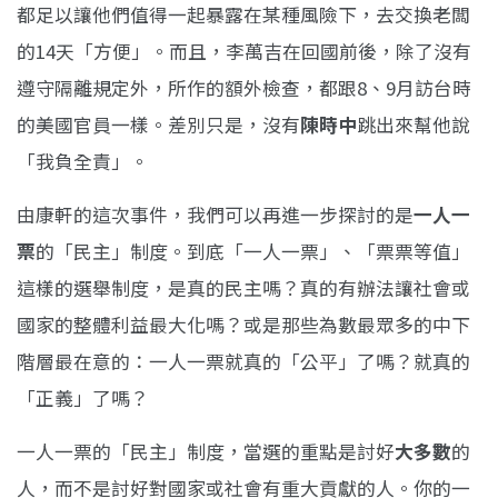
都足以讓他們值得一起暴露在某種風險下，去交換老闆
的14天「方便」。而且，李萬吉在回國前後，除了沒有
遵守隔離規定外，所作的額外檢查，都跟8、9月訪台時
的美國官員一樣。差別只是，沒有
陳時中
跳出來幫他說
「我負全責」。
由康軒的這次事件，我們可以再進一步探討的是
一人一
票
的「民主」制度。到底「一人一票」、「票票等值」
這樣的選舉制度，是真的民主嗎？真的有辦法讓社會或
國家的整體利益最大化嗎？或是那些為數最眾多的中下
階層最在意的：一人一票就真的「公平」了嗎？就真的
「正義」了嗎？
一人一票的「民主」制度，當選的重點是討好
大多數
的
人，而不是討好對國家或社會有重大貢獻的人。你的一