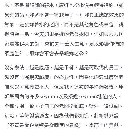
水，不是衛服部的薪水，康軒也從來沒有虧待過妳（如
果有的話，妳就不會一待16年了。）妳真正應該效忠的
對象，是發妳薪水的老闆，而不是其他角色或單位。講
得誇張一點，今天如果是妳的老公返國，但如果乖乖居
家隔離14天的話，會損失一筆大生意，足以影響你們的
家庭生計，那妳會不會去舉報妳老公？
沒有辦法，越是底層、越是平傭、越是可取代的員工，
越沒有「
展現忠誠度
」的必要性，因為他的忠誠度對老
闆來說，意義並不大。但反觀，這次的事件爆發後，康
軒集團內的許多keyman以及接近keyman地位的人，
全都立場一致，挺自己的老闆挺到底。對外一律低調、
沉默，等待輿論過去，因為他們都知道，對組織來說
（不管是從企業還是從國家的層級），李萬吉的貢獻，