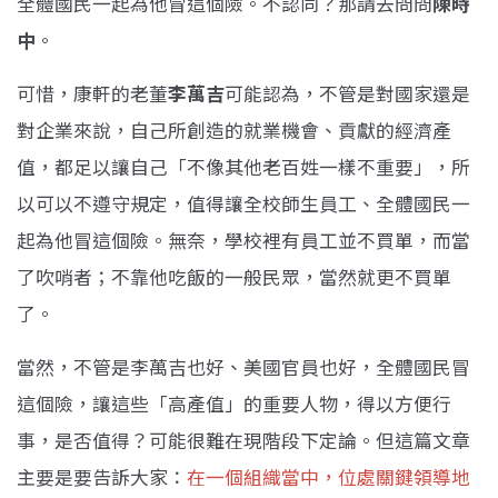
全體國民一起為他冒這個險。不認同？那請去問問
陳時
中
。
可惜，康軒的老董
李萬吉
可能認為，不管是對國家還是
對企業來說，自己所創造的就業機會、貢獻的經濟產
值，都足以讓自己「不像其他老百姓一樣不重要」，所
以可以不遵守規定，值得讓全校師生員工、全體國民一
起為他冒這個險。無奈，學校裡有員工並不買單，而當
了吹哨者；不靠他吃飯的一般民眾，當然就更不買單
了。
當然，不管是李萬吉也好、美國官員也好，全體國民冒
這個險，讓這些「高產值」的重要人物，得以方便行
事，是否值得？可能很難在現階段下定論。但這篇文章
主要是要告訴大家：
在一個組織當中，位處關鍵領導地