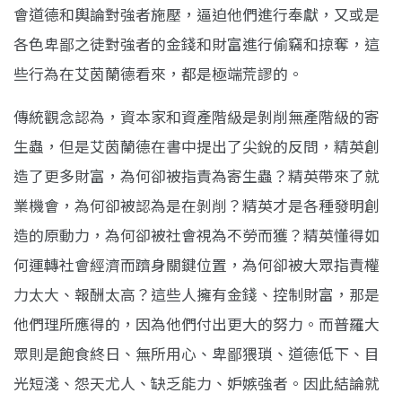
會道德和輿論對強者施壓，逼迫他們進行奉獻，又或是
各色卑鄙之徒對強者的金錢和財富進行偷竊和掠奪，這
些行為在艾茵蘭德看來，都是極端荒謬的。
傳統觀念認為，資本家和資產階級是剝削無產階級的寄
生蟲，但是艾茵蘭德在書中提出了尖銳的反問，精英創
造了更多財富，為何卻被指責為寄生蟲？精英帶來了就
業機會，為何卻被認為是在剝削？精英才是各種發明創
造的原動力，為何卻被社會視為不勞而獲？精英懂得如
何運轉社會經濟而躋身關鍵位置，為何卻被大眾指責權
力太大、報酬太高？這些人擁有金錢、控制財富，那是
他們理所應得的，因為他們付出更大的努力。而普羅大
眾則是飽食終日、無所用心、卑鄙猥瑣、道德低下、目
光短淺、怨天尤人、缺乏能力、妒嫉強者。因此結論就