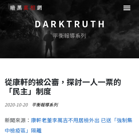
D A R K T R U T H
平衡報導系列
從康軒的被公審，探討一人一票的
「民主」制度
2020-10-20
平衡報導系列
新聞來源：
康軒老董李萬吉不甩居檢外出 已送「強制集
中檢疫區」隔離