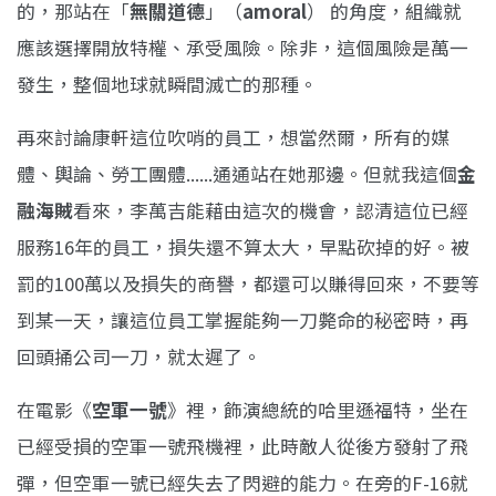
的，那站在「
無關道德
」（
amoral
） 的角度，組織就
應該選擇開放特權、承受風險。除非，這個風險是萬一
發生，整個地球就瞬間滅亡的那種。
再來討論康軒這位吹哨的員工，想當然爾，所有的媒
體、輿論、勞工團體......通通站在她那邊。但就我這個
金
融海賊
看來，李萬吉能藉由這次的機會，認清這位已經
服務16年的員工，損失還不算太大，早點砍掉的好。被
罰的100萬以及損失的商譽，都還可以賺得回來，不要等
到某一天，讓這位員工掌握能夠一刀斃命的秘密時，再
回頭捅公司一刀，就太遲了。
在電影《
空軍一號
》裡，飾演總統的哈里遜福特，坐在
已經受損的空軍一號飛機裡，此時敵人從後方發射了飛
彈，但空軍一號已經失去了閃避的能力。在旁的F-16就