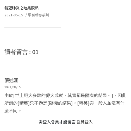
新冠肺炎之暗黑觀點
2021-05-15
/
平衡報導系列
讀者留言 : 01
張述涵
2021/08/15
由於[世上絕大多數的偉大成就，其實都是隨機的結果。]，因此
所謂的[精英]只不過是[隨機的結果]，[精英]與一般人並沒有什
麼不同。
需登入會員才能留言
會員登入