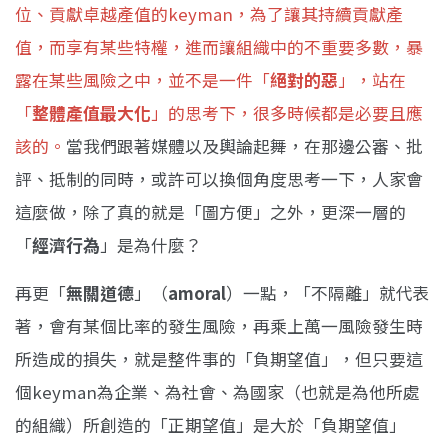
位、貢獻卓越產值的keyman，為了讓其持續貢獻產
值，而享有某些特權，進而讓組織中的不重要多數，暴
露在某些風險之中，並不是一件「
絕對的惡
」，站在
「
整體產值最大化
」的思考下，很多時候都是必要且應
該的。
當我們跟著媒體以及輿論起舞，在那邊公審、批
評、抵制的同時，或許可以換個角度思考一下，人家會
這麼做，除了真的就是「圖方便」之外，更深一層的
「
經濟行為
」是為什麼？
再更「
無關道德
」（
amoral
）一點，「不隔離」就代表
著，會有某個比率的發生風險，再乘上萬一風險發生時
所造成的損失，就是整件事的「負期望值」，但只要這
個keyman為企業、為社會、為國家（也就是為他所處
的組織）所創造的「正期望值」是大於「負期望值」