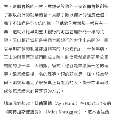
票，跟
郭台銘
的一票，竟然是等值的。儘管
郭台銘
創造
了數以萬計的就業機會、貢獻了數以億計的經濟產值、
繳了不知道是你N倍的稅，但他跟你竟然都一樣只有一
票。這就好比早期
玉山銀行
的財富管理部門一樣的荒
謬，玉山銀行當初是幾個官股銀行的大佬出來開的，所
以早期許多的制度都還非常的「公務員」。十多年前，
玉山的財富管理部門剛成立時，制度竟然還是延用公家
機關的那一套「大鍋飯」模式，也就是業績第一名的理
專，跟業績最後一名的理專，領的薪水是一樣。想當然
爾，那幾年逼走了很多真正有能力的人，後來才漸漸改
成依照業績來計算薪資的方式。
這讓我們想起了
艾茵蘭德
（Ayn Rand）在1957年出版的
《
阿特拉斯聳聳肩
》（Atlas
Shrugged），這本書是西