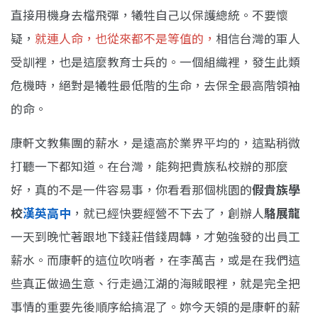
直接用機身去檔飛彈，犧牲自己以保護總統。不要懷
疑，
就連人命，也從來都不是等值的，
相信台灣的軍人
受訓裡，也是這麼教育士兵的。一個組織裡，發生此類
危機時，絕對是犧牲最低階的生命，去保全最高階領袖
的命。
康軒文教集團的薪水，是遠高於業界平均的，這點稍微
打聽一下都知道。在台灣，能夠把貴族私校辦的那麼
好，真的不是一件容易事，你看看那個桃園的
假貴族學
校
漢英高中
，就已經快要經營不下去了，創辦人
駱展龍
一天到晚忙著跟地下錢莊借錢周轉，才勉強發的出員工
薪水。而康軒的這位吹哨者，在李萬吉，或是在我們這
些真正做過生意、行走過江湖的海賊眼裡，就是完全把
事情的重要先後順序給搞混了。妳今天領的是康軒的薪