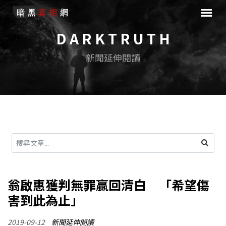
D A R K T R U T H
新聞延伸閱讀
翁啟惠獲判無罪贏回清白 「希望傷
害到此為止」
2019-09-12
新聞延伸閱讀