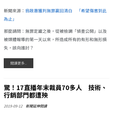
新聞來源：
翁啟惠獲判無罪贏回清白 「希望傷害到此
為止」
那麼請問：無罪定讞之後，從被檢調「偵查公開」以及
被媒體報導的第一天以來，所造成所有的有形和無形損
失，該向誰討？
閱讀更多...
驚！17直播年末裁員70多人 技術、
行銷部門都遭殃
2019-09-12
新聞延伸閱讀