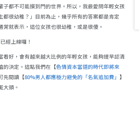
輩子都不可能摸到門的世界。所以，我最愛問年輕女孩
生都很幼稚？」目前為止，幾乎所有的答案都是肯定
通常就表示，這位女孩也很幼稚，或是很傻。
》已經上線囉！
當看好，會有越來越大比例的年輕女孩，能夠提早認清
值的決定。這點我們在【
色情資本當道的時代即將來
可先閱讀【
80%男人都應極力避免的「名氣追加費」
】
冤大頭。