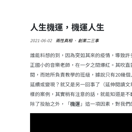
人生機運，機運人生
2021-06-02
兩性真相
、
創業二三事
誰能料想的到，因為突如其來的疫情，導致許
正國小的音樂老師，在一夕之間爆紅。其吹直笛
閱，而她所負責教學的班級，據說只有20幾
延續或變現？就又是另一回事了（延伸閱讀文
樣的案例，其實稍有注意的話，就能知道是不
除了投胎之外，「
機運
」這一項因素，對我們