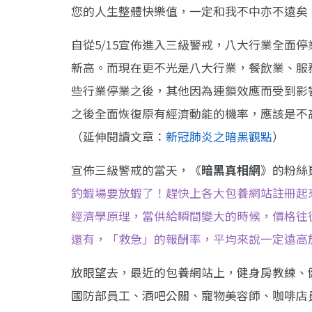
您的人生整體快樂值，一定和我不中亦不遠矣
自從5/15宣佈進入三級警戒，八大行業全面
新高。而現在更不光是八大行業，餐飲業、服
些行業停業之後，其他因為連鎖效應而受到影響
之後全面恢復原有經濟動能的機率，應該是不
（延伸閱讀文章：
新冠肺炎之暗黑觀點
）
宣佈三級警戒的當天，《
暗黑真相網
》的粉絲
釣蝦場要放蝦了！趕快上各大包養網站註冊起
經濟學原理，當供給瞬間變大的時候，價格往
還有，「救急」的報酬率，平均來說一定遠高
放眼望去，最近的包養網站上，健身房教練、
國防部員工、酒吧公關、寵物美容師、咖啡店