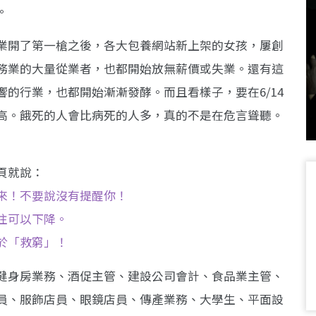
。
停業開了第一槍之後，各大包養網站新上架的女孩，屢創
務業的大量從業者，也都開始放無薪價或失業。還有這
的行業，也都開始漸漸發酵。而且看樣子，要在6/14
高。餓死的人會比病死的人多，真的不是在危言聳聽。
頁就說：
來！不要說沒有提醒你！
往可以下降。
於「救窮」！
健身房業務、酒促主管、建設公司會計、食品業主管、
員、服飾店員、眼鏡店員、傳產業務、大學生、平面設