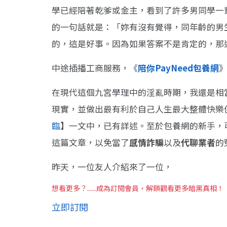
學已經陪著乾爹或金主，看到了許多男同學一
的一句話就是：「妳有沒有覺得，同年齡的男
的，這是好事。因為如果答案不是肯定的，那
中途插播工商服務，《
陪你PayNeed包養網
在現代這個九宮學理中的淫亂時期，我還是相
現實，並做出最有利於自己人生最大整體快樂
臨
】一文中，已有詳述。至於包養網的新手，
這篇文章，以免當了
感情詐騙
以及
代聊業者
的
昨天，一位友人介紹來了一位，
想看更多？......成為訂閱會員，解鎖觀看更多暗黑真相！
立即訂閱