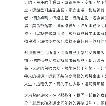
計師、生產線作業員、單親媽媽、空姐、地下
主、連鎖飲料店副店長、家庭主婦、甜點師傅
者、保險業務、保經主管、行銷企劃、遊戲美
農、美食部落客、接案攝影師、律師事務所助理、
孩，可以說是傾巢而出。當然有些職業本來就
動停滯，讓很多本來存糧就不會超過一個月的
對那些被生活所迫，而將自己上架的女孩來說
情，也許這些女孩就持續做著那些，朝九晚五
養不太起的普通男友，然後在若干年後，一起
帶來的機運，遇到了某位高層級的短暫金主，
人生。這種例子，真的不在少數，還記得那篇
之前曾經說過，在《
那些年，我們一起追的女
分，就是女孩永遠比同年齡的男孩成熟。」當