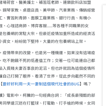
賭場荷官、醫美護士、補習班老師、連鎖飲料店加盟
、鋼琴家教、桌遊店員、美甲師、汽車業務、傳銷經營
工、實習刺青師、面膜工廠業務、銀行行員、有機小
心理諮商師、博弈客服......等各種不同職業的女
是包養網的常駐大宗，但最近疫情加重所造成的經濟活
小資女，紛紛拋下堅持，大量的在包養網站上架。
，疫情帶來的改變，也是另一種機運。如果沒有這場疫
、吃不飽餓不死的低產值工作；交著一位可能連自己都
陷入貧賤夫妻百事哀的泥沼。但也許就因為這個疫情所
讓自己打開了眼界、看清了世界，從此步向截然不同的
【
要好好利用一夫一妻制這個現代社會的BUG
】嗎？
孩
》電影中，柯騰的一句經典台詞：「成長最殘酷的部
男同學還沉迷在打籃球、打電動、打手槍的時候，女同