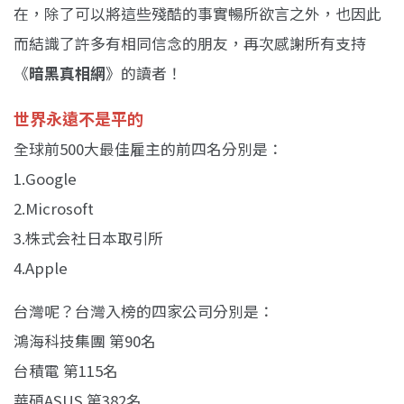
在，除了可以將這些殘酷的事實暢所欲言之外，也因此
而結識了許多有相同信念的朋友，再次感謝所有支持
《
暗黑真相網
》的讀者！
世界永遠不是平的
全球前500大最佳雇主的前四名分別是：
1.Google
2.Microsoft
3.株式会社日本取引所
4.Apple
台灣呢？台灣入榜的四家公司分別是：
鴻海科技集團 第90名
台積電 第115名
華碩ASUS 第382名