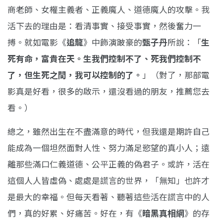
商老師、女權主義者、正義魔人、道德魔人的攻擊。我
活下去的理由是：看清事實、接受事實，然後奮力一
搏。就如電影《
追龍
》中飾演跛豪的
甄子丹
所說：「
生
死有命，富貴在天。生我們控制不了、死我們控制不
了，但生死之間，我可以控制的了。
」（對了，那部電
影真是好看，很多的啟示，還沒看過的朋友，推薦您去
看。）
總之，雖然出生在不盡滿意的時代，但我還是期許自己
能成為一個坦然面對人性、努力滿足慾望的真小人；遠
離那些滿口仁義道德、公平正義的偽君子。或許，活在
這個人人皆虛偽、處處是謊言的世界，「無知」也許才
是最大的幸福。但每天看著、聽著這些活在謊言中的人
們，真的好累、好痛苦。好在，有《
暗黑真相網
》的存