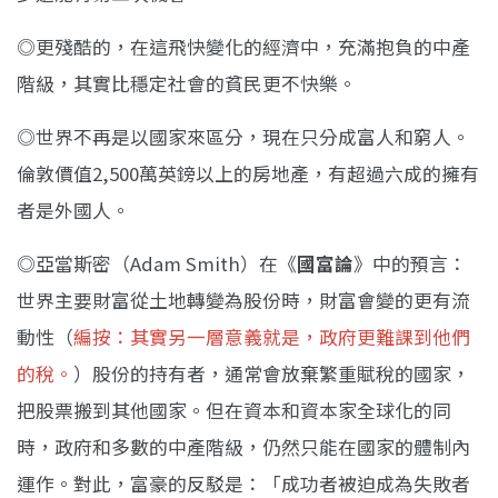
◎更殘酷的，在這飛快變化的經濟中，充滿抱負的中產
階級，其實比穩定社會的貧民更不快樂。
◎世界不再是以國家來區分，現在只分成富人和窮人。
倫敦價值2,500萬英鎊以上的房地產，有超過六成的擁有
者是外國人。
◎亞當斯密（Adam Smith）在《
國富論
》中的預言：
世界主要財富從土地轉變為股份時，財富會變的更有流
動性（
編按：其實另一層意義就是，政府更難課到他們
的稅。
）股份的持有者，通常會放棄繁重賦稅的國家，
把股票搬到其他國家。但在資本和資本家全球化的同
時，政府和多數的中產階級，仍然只能在國家的體制內
運作。對此，富豪的反駁是：「成功者被迫成為失敗者