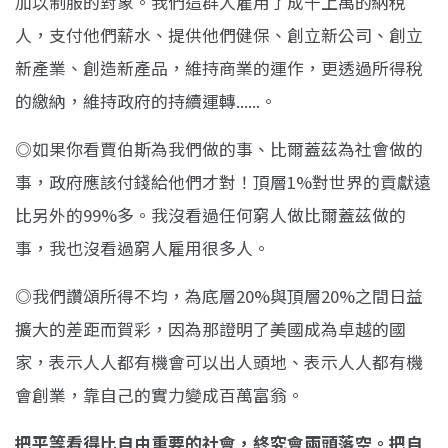
加以制服的對象。我們這群人雇用了成千上萬的納稅
人，支付他們薪水、提供他們健保、創立新公司、創立
新產業、創造新產品，維持商業的運作，更透過所得稅
的繳納，維持政府的持續運轉......。
◎如果你看賈伯斯為我們做的事、比爾蓋茲為社會做的
事，政府應該付錢給他們才對！頂層1%對世界的貢獻遠
比另外的99%多。我沒看過任何窮人做比爾蓋茲做的
事，我也沒看過窮人雇用很多人。
◎我們讚頌所得不均，為底層20%與頂層20%之間日益
擴大的差距而賀彩，因為那證明了美國成為卓越的國
家，表示人人都有機會可以出人頭地、表示人人都有機
會創業，靠自己的實力變成百萬富翁。
把平等看得比自由重要的社會，終究會兩頭落空。把自