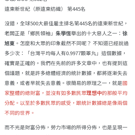
遠東新世紀（原遠東紡織） 第445名
沒錯，全球500大最佳雇主排名第445名的遠東新世紀，
老闆正是「鄉民領袖」
朱學恆
舉出的十大惡人之一：
徐
旭東
。怎麼和大眾的印象截然不同呢？ 不知道已經說過
多少次：「台灣平均每人有0.9977顆睪丸」這個數據，
確實是正確的。我們在先前的許多文章中，也有提到這
個議題，就是許多總體經濟的統計數據，都將逐漸失去
意義，或者早就失去意義。很簡易的原理之一，就是
國
家整體的總財富，並沒有如多數民眾
理想中
的那般平均
分配。以至於多數民眾的感受，跟統計數據總是像兩個
不同的世界。
而不光是財富分佈，勞力市場的所得分佈，也是呈現一