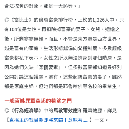
合法掠奪的對象，那是一大恥辱。」
◎《富比士》的億萬富豪排行榜，上榜的1,226人中，只
有104位是女性。再扣除掉富豪的妻子、女兒、遺孀之
後，所剩寥寥無幾。而且，不管是東方還是西方世界，
越是富有的家庭，生活形態越偏向
父權制度
。多數超級
富豪都私下表示，女性之所以無法擠身到那個階層，是
因為她們欠缺「
某個要素
」，但多數富豪都知道最好別
公開討論這個議題。還有，這些超級富豪的妻子，雖然
都是家庭主婦，但她們都是耶魯哈佛等名校的畢業生。
一般百姓異軍突起的希望之門
◎《
行為經濟學
》中的
馬歇爾效應
和
羅森效應
，詳見
【
直播主的裁員潮即將來臨！意味著......
】一文。