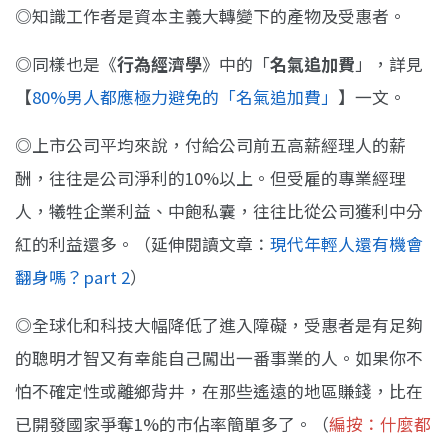
◎知識工作者是資本主義大轉變下的產物及受惠者。
◎同樣也是《
行為經濟學
》中的「
名氣追加費
」，詳見
【
80%男人都應極力避免的「名氣追加費」
】一文。
◎上市公司平均來說，付給公司前五高薪經理人的薪
酬，往往是公司淨利的10%以上。但受雇的專業經理
人，犧牲企業利益、中飽私囊，往往比從公司獲利中分
紅的利益還多。（延伸閱讀文章：
現代年輕人還有機會
翻身嗎？part 2
）
◎全球化和科技大幅降低了進入障礙，受惠者是有足夠
的聰明才智又有幸能自己闖出一番事業的人。如果你不
怕不確定性或離鄉背井，在那些遙遠的地區賺錢，比在
已開發國家爭奪1%的市佔率簡單多了。（
編按：什麼都