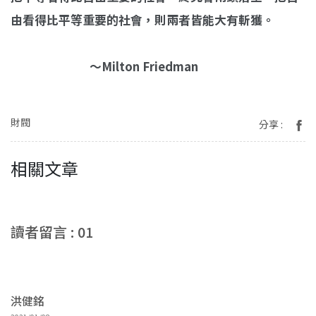
由看得比平等重要的社會，則兩者皆能大有斬獲。
～Milton Friedman
財閥
分享 :
相關文章
讀者留言 : 01
洪健銘