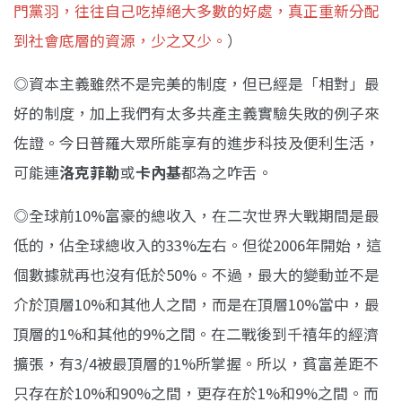
門黨羽，往往自己吃掉絕大多數的好處，真正重新分配
到社會底層的資源，少之又少。
）
◎資本主義雖然不是完美的制度，但已經是「相對」最
好的制度，加上我們有太多共產主義實驗失敗的例子來
佐證。今日普羅大眾所能享有的進步科技及便利生活，
可能連
洛克菲勒
或
卡內基
都為之咋舌。
◎全球前10%富豪的總收入，在二次世界大戰期間是最
低的，佔全球總收入的33%左右。但從2006年開始，這
個數據就再也沒有低於50%。不過，最大的變動並不是
介於頂層10%和其他人之間，而是在頂層10%當中，最
頂層的1%和其他的9%之間。在二戰後到千禧年的經濟
擴張，有3/4被最頂層的1%所掌握。所以，貧富差距不
只存在於10%和90%之間，更存在於1%和9%之間。而