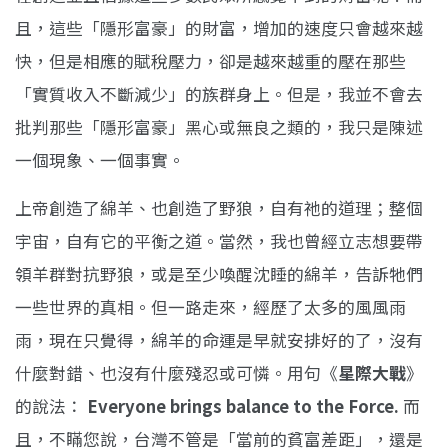
且，這些「隱形富豪」的財富，增加的速度只會越來越
快，但是相應的賦稅壓力，卻是越來越重的壓在那些
「實質收入不斷減少」的族群身上。但是，我並不會去
批判那些「隱形富豪」黑心或無良之類的，我只是陳述
一個現象、一個事實。
上帝創造了綿羊、也創造了野狼，自有祂的道理；整個
宇宙，自有它的平衡之道。當然，我也曾經立志想要帶
領羊群對抗野狼，或是至少喚醒沈睡的綿羊，告訴牠們
一些世界的真相。但一路走來，經歷了太多的風風雨
雨，現在只覺得，綿羊的命運是早就安排好的了，沒有
什麼對錯、也沒有什麼殘忍或可憐。用句《
星際大戰
》
的說法：
Everyone brings balance to the Force.
而
且，不瞞您說，台灣不管是「當前的貧富差距」，還是