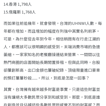
14.香港 1,798人
15.俄羅斯 1,768人
而如果往前追幾年，就會發現，台灣的UHNWI人數，每
年都在增加，而且增加的幅度在列強中其實名列前茅。
可是，為什麼從去年到今年，相信稍微有在行走江湖的
人，都應該可以很明顯的感受到，末端消費市場的急速
萎縮。一家家知名的老餐廳接連結束營業、一間間以往
熱門商圈的店面開始長期閒置掛租。但與此同時，台股
卻屢創新高、出口金額也屢破紀錄、頂級限量進口豪車
的預訂屢屢秒殺......。所以，到底是怎麼一回事？
其實，台灣擁有越來越多財富是事實，只是這些財富並
沒有讓絕大多數民眾分享到和感受到。那麼，到底是誰
在創造並且佔據這些多數民眾所感覺不到的財富呢？而