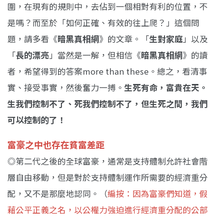
圍，在現有的規則中，去佔到一個相對有利的位置，不
是嗎？而至於「如何正確、有效的往上爬？」這個問
題，請多看《
暗黑真相網
》的文章。「
生對家庭
」以及
「
長的漂亮
」當然是一解，但相信《
暗黑真相網
》的讀
者，希望得到的答案more than these。總之，看清事
實、接受事實，然後奮力一搏。
生死有命，富貴在天。
生我們控制不了、死我們控制不了，但生死之間，我們
可以控制的了！
富豪之中也存在貧富差距
◎第二代之後的全球富豪，通常是支持體制允許社會階
層自由移動，但是對於支持體制運作所需要的經濟重分
配，又不是那麼地認同。（
編按：因為富豪們知道，假
藉公平正義之名，以公權力強迫進行經濟重分配的公部