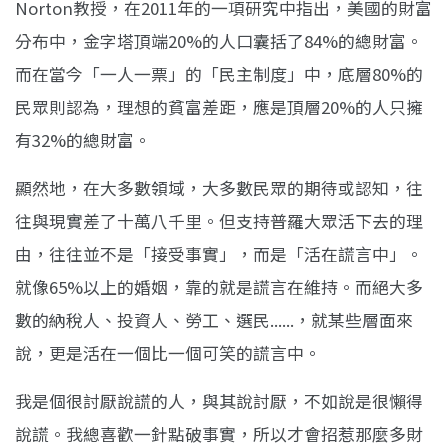
Norton教授，在2011年的一項研究中指出，美國的財富
分布中，金字塔頂端20%的人口囊括了84%的總財富。
而在當今「一人一票」的「民主制度」中，底層80%的
民眾則認為，理想的貧富差距，應是頂層20%的人只擁
有32%的總財富。
顯然地，在大多數領域，大多數民眾的期待或認知，往
往與現實差了十萬八千里。但支持普羅大眾活下去的理
由，往往並不是「接受事實」，而是「活在謊言中」。
就像65%以上的婚姻，靠的就是謊言在維持。而絕大多
數的納稅人、投資人、勞工、選民......，就某些層面來
說，更是活在一個比一個可笑的謊言中。
我是個很討厭說謊的人，與其說討厭，不如說是很懶得
說謊。我總喜歡一針點破事實，所以才會招惹那麼多財