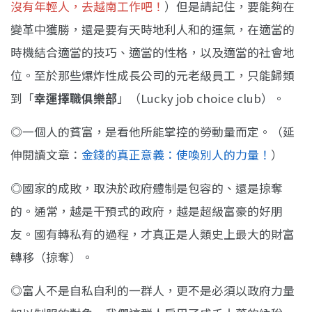
沒有年輕人，去越南工作吧！
）但是請記住，要能夠在
變革中獲勝，還是要有天時地利人和的運氣，在適當的
時機結合適當的技巧、適當的性格，以及適當的社會地
位。至於那些爆炸性成長公司的元老級員工，只能歸類
到「
幸運擇職俱樂部
」（Lucky job choice club）。
◎一個人的貧富，是看他所能掌控的勞動量而定。（延
伸閱讀文章：
金錢的真正意義：使喚別人的力量！
）
◎國家的成敗，取決於政府體制是包容的、還是掠奪
的。通常，越是干預式的政府，越是超級富豪的好朋
友。國有轉私有的過程，才真正是人類史上最大的財富
轉移（掠奪）。
◎富人不是自私自利的一群人，更不是必須以政府力量