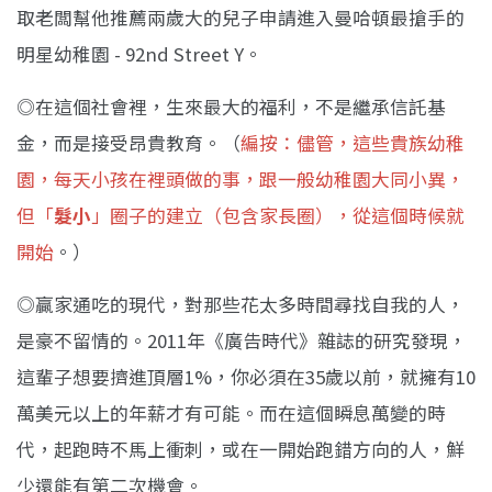
取老闆幫他推薦兩歲大的兒子申請進入曼哈頓最搶手的
明星幼稚園 - 92nd Street Y。
◎在這個社會裡，生來最大的福利，不是繼承信託基
金，而是接受昂貴教育。（
編按：儘管，這些貴族幼稚
園，每天小孩在裡頭做的事，跟一般幼稚園大同小異，
但「
髮
小
」圈子的建立（包含家長圈），從這個時候就
開始
。）
◎贏家通吃的現代，對那些花太多時間尋找自我的人，
是豪不留情的。2011年《廣告時代》雜誌的研究發現，
這輩子想要擠進頂層1%，你必須在35歲以前，就擁有10
萬美元以上的年薪才有可能。而在這個瞬息萬變的時
代，起跑時不馬上衝刺，或在一開始跑錯方向的人，鮮
少還能有第二次機會。