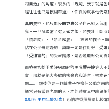
司自治」的角度，很多的「規範」幾乎就是創
程往往也只是模糊帶過），你真的就拿他們沒
真的要怪，也只能怪
胡亦嘉
公子自己財大氣粗
鬼。一旦發現當了冤大頭之後，想要壯士斷腕
「慣老闆」、「惡意解雇」......等等的帽
佔在公子哥這邊的，輿論一定是往討好「
受迫
「
受迫害的
」的受薪階級，是否還能對公司貢
而檢察官給予愛評網原經營團隊
葉卉婷
等人不
實，那就是絕大多數的檢察官和法官，根本完
闆......，然後你要一個這輩子在擔任公職
通常只有當過老闆的人，才能體會其中魔鬼細
0.95％ 平均年齡25歲
）恐怕燒香拜拜還比較靠