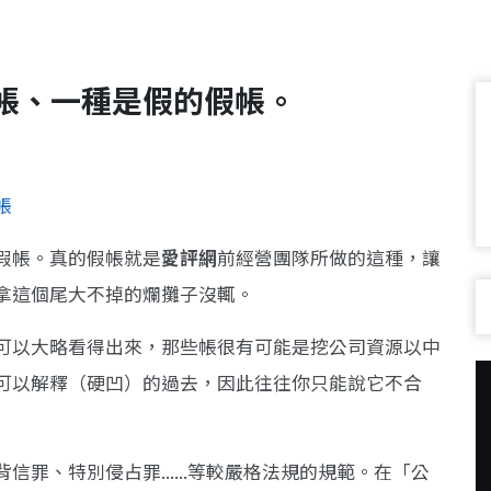
帳、一種是假的假帳。
帳
假帳。真的假帳就是
愛評網
前經營團隊所做的這種，讓
拿這個尾大不掉的爛攤子沒輒。
可以大略看得出來，那些帳很有可能是挖公司資源以中
可以解釋（硬凹）的過去，因此往往你只能說它不合
罪、特別侵占罪......等較嚴格法規的規範。在「公