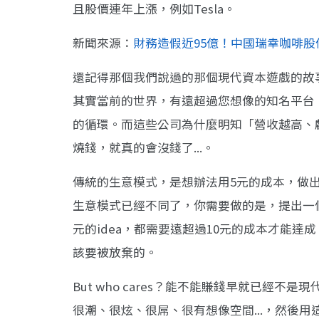
且股價連年上漲，例如Tesla。
新聞來源：
財務造假近95億！中國瑞幸咖啡股
還記得那個我們說過的那個現代資本遊戲的故
其實當前的世界，有遠超過您想像的知名平台
的循環。而這些公司為什麼明知「營收越高、
燒錢，就真的會沒錢了...。
傳統的生意模式，是想辦法用5元的成本，做出
生意模式已經不同了，你需要做的是，提出一個價
元的idea，都需要遠超過10元的成本才能達
該要被放棄的。
But who cares？能不能賺錢早就已經不
很潮、很炫、很屌、很有想像空間...，然後用這