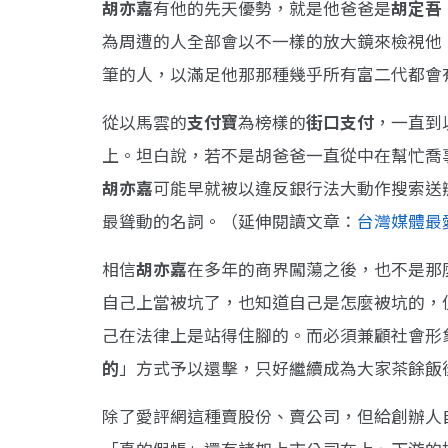
胡亦嘉
有他的先天優勢，就是他爸爸是
胡定吾
為周遭的人全部會以不一樣的放大鏡來檢視他
筆的人，以滿足他那那種幾乎所有富二代都會
從以馬雲的
支付寶
為榜樣的
街口支付
，一直到
上。坦白說，若不是胡爸爸一直從中在幫忙喬
胡亦嘉
可能早就被以違反銀行法大動作搜索送
最聳動的名詞。（延伸閱讀文章：
台灣媒體最
相信
胡亦嘉
在多年的商界闖蕩之後，也不是那
自己上當被坑了，也知道自己是怎麼被坑的，
己在法律上是站得住腳的。而必須兼顧社會形
的
」方式予以還擊，只好繼續成為大家茶餘飯
除了愛評網這種賣股份、賣公司，但給創辦人