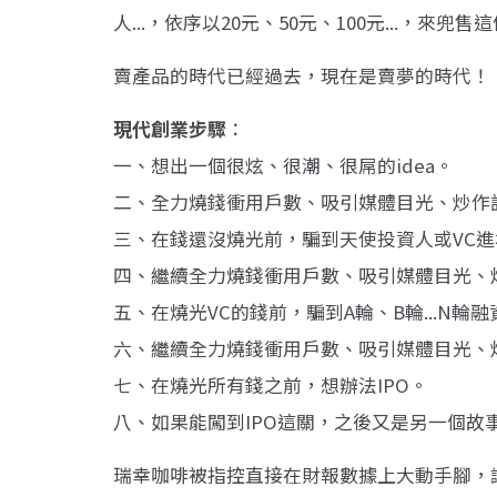
人...，依序以20元、50元、100元...，來兜售
賣產品的時代已經過去，現在是賣夢的時代！
現代創業步驟
：
一、想出一個很炫、很潮、很屌的idea。
二、全力燒錢衝用戶數、吸引媒體目光、炒作
三、在錢還沒燒光前，騙到天使投資人或VC進
四、繼續全力燒錢衝用戶數、吸引媒體目光、
五、在燒光VC的錢前，騙到A輪、B輪...N輪
六、繼續全力燒錢衝用戶數、吸引媒體目光、
七、在燒光所有錢之前，想辦法IPO。
八、如果能闖到IPO這關，之後又是另一個故
瑞幸咖啡被指控直接在財報數據上大動手腳，