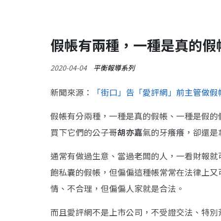
假帳有兩種，一種是真的假
2020-04-04
平衡報導系列
新聞來源：
「街口」告「愛評網」前主管做假
假帳有分兩種，一種是真的假帳、一種是假的
買下它們的公子哥
胡亦嘉
氣的牙癢癢，卻還是
通常有做過生意、當過老闆的人，一看財報就
飽私囊的假帳，但偏偏這種帳常常在法律上又
情、不合理，但偏偏人家就是合法。
而且愛評網不是上市公司，不受證交法、特別背信