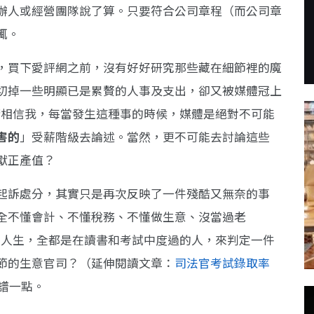
辦人或經營團隊說了算。只要符合公司章程（而公司章
輒。
，買下愛評網之前，沒有好好研究那些藏在細節裡的魔
切掉一些明顯已是累贅的人事及支出，卻又被媒體冠上
子。請相信我，每當發生這種事的時候，媒體是絕對不可能
害的
」受薪階級去論述。當然，更不可能去討論這些
獻正產值？
起訴處分，其實只是再次反映了一件殘酷又無奈的事
全不懂會計、不懂稅務、不懂做生意、沒當過老
之前的人生，全都是在讀書和考試中度過的人，來判定一件
節的生意官司？（延伸閱讀文章：
司法官考試錄取率
譜一點。