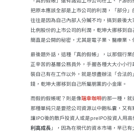
「真的假帳」還有諸如上市公司在上、下游的
把原本應該全部是上市公司的利潤，「部分」
往往是因為自己內部人分贓不均，搞到最後大
比例股份的上市公司的利潤，乾坤大挪移到自
簡直是公開的秘密，尤其是電子業、醫療業、傳產
最後題外話，這種「真的假帳」，以那個行業
正辛苦的基層公務員外，手握各種大大小小行
裝自己有在工作以外，就是想盡辦法「合法的
錢，乾坤大挪移到自己所屬朋黨的小金庫。
而假的假帳呢？則是像
瑞幸咖啡
的那一種，就
那種單純只是要挖公司資源以中飽私囊，又有
讓IPO後的散戶投資人或是preIPO投資人
利高成長
」，因為在現代的資本市場，早已有