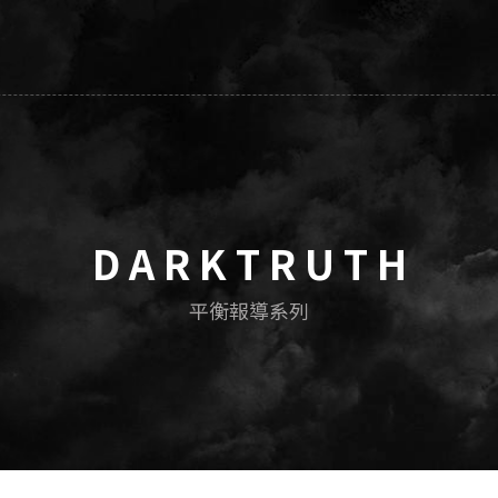
D A R K T R U T H
平衡報導系列