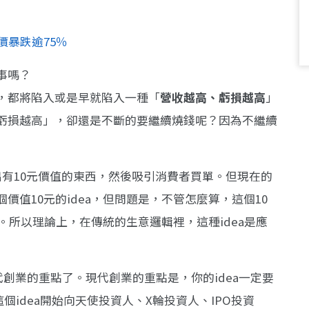
價暴跌逾75％
事嗎？
，都將陷入或是早就陷入一種「
營收越高、虧損越高
」
虧損越高」，卻還是不斷的要繼續燒錢呢？因為不繼續
有10元價值的東西，然後吸引消費者買單。但現在的
值10元的idea，但問題是，不管怎麼算，這個10
成。所以理論上，在傳統的生意邏輯裡，這種idea是應
是現代創業的重點了。現代創業的重點是，你的idea一定要
個idea開始向天使投資人、X輪投資人、IPO投資