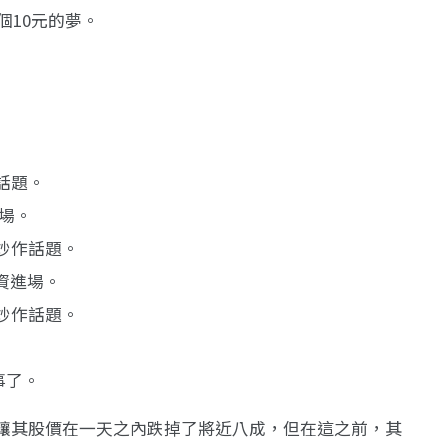
這個10元的夢。
話題。
場。
炒作話題。
融資進場。
炒作話題。
事了。
讓其股價在一天之內跌掉了將近八成，但在這之前，其