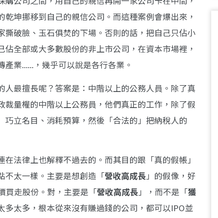
採購公司之間，用自己的親信再開一家公司卡在中間，
的乾坤挪移到自己的親信公司。而這種案例會爆出來，
家撕破臉、玉石俱焚的下場。否則的話，把自己只佔小
己佔全部或大多數股份的非上市公司，在資本市場裡，
業......，幾乎可以說是各行各業。
的人最擅長呢？答案是：中階以上的公務人員。除了真
政裁量權的中階以上公務員，他們真正的工作，除了假
」巧立名目、消耗預算，然後「合法的」把納稅人的
連在法律上也解釋不過去的。而其目的跟「真的假帳」
點不太一樣。主要是想創造「
營收高成長
」的假像，好
用高價買走股份。對，主要是「
營收高成長
」，而不是「
獲
太多太多，根本從來沒有賺過錢的公司，都可以IPO並