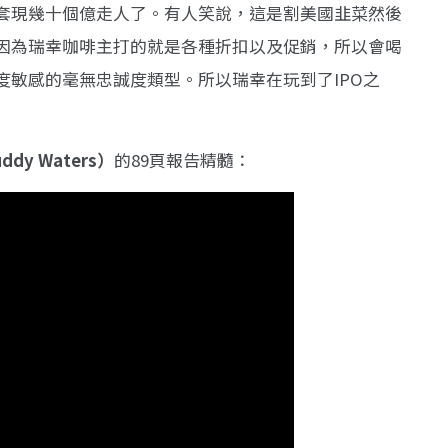
套現幾十個億走人了。有人笑說，這是割美國韭菜然後
因為瑞幸咖啡主打的就是各種折扣以及促銷，所以會喝
度敏感的毫無忠誠度類型。所以瑞幸在玩到了IPO之
dy Waters）
的89頁報告精髓：