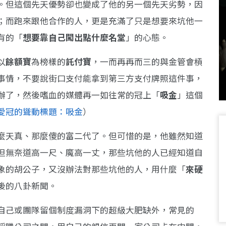
。但這個先天優勢卻也變成了他的另一個先天劣勢，因
；而跑來跟他合作的人，更是充滿了只是想要來坑他一
有的「
想要靠自己闖出點什麼名堂
」的心態。
以
餘額寶
為榜樣的
託付寶
，一而再再而三的與金管會槓
事情，不要說街口支付能拿到第三方支付牌照這件事，
辦了，然後嗜血的媒體再一如往常的冠上「
吸金
」這個
愛冠的聳動標題：吸金
）
麼天真、那麼傻的富二代了。但可惜的是，他雖然知道
但無奈道高一尺、魔高一丈，那些坑他的人已經知道自
象的胡公子，又沒辦法對那些坑他的人，用什麼「
來硬
後的八卦新聞。
自己或團隊留個制度漏洞下的超級大肥缺外，常見的