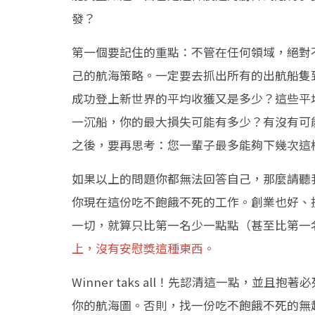
發？
第一個要記住的重點：不管在任何領域，絕對
己的航海策略。一定要去抓出所有的出航船隻
成功登上新世界的平均收獲又是多少？這些平
一沉船，你的最大損失可能有多少？有沒有可
之後，要再思考：您一輩子最多能夠下幾次這
如果以上的問題你都無法回答自己，那麼請聽我的：
你現在這份吃不飽餓不死的工作。創業也好、
一切，就算只比第一名少一點點（甚至比第一
上，沒有安慰獎這種東西。
Winner taks all！先認清這一點，並且抱
你的航海圖。否則，找一份吃不飽餓不死的無