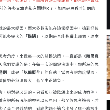
鍵一賭，都賭對了。而所有的事後諸葛，都只是在合理
前的許多文章也都有闡述過了，如果是最近才訂閱的
就的最大變因。而大多數沒能在這個變因中，搶到好位
可能多幾次的「
機遇
」，以期是否能夠躍上那個，原本
思考角度，來做每一次的關鍵決策，一直都是《
暗黑真
天我們要說的是：在每一次的關鍵決策中，你所站的思
通例
」或是「
以偏概全
」的盲點？當思考的角度錯誤，
望值勢必無法最大，甚至由正轉負。
考，絕對是必要的。只看那些被歌頌出來的成功案例，
唯有把所有沉船的案例以及原因，都全盤思考進去，才
少？甚至最殘酷的：到底你適不適合出發？應不應該出