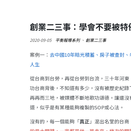
創業二三事：學會不要被特
2020-09-05
平衡報導系列
、
創業二三事
案例一：
去中國10年賠光積蓄、房子被查封、
人生
從台商到台勞，再從台勞到台流，三十年河東
功台商背後，不知道有多少，沒有被歷史紀錄
再再而三地，被媒體不斷地歌功頌德。讓還沒
道，似乎是有某種能夠複製的SOP或心法。
沒有的，每一個能夠「
真正
」混出名堂的台商