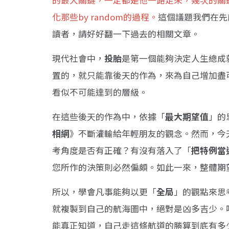
的最大關鍵，一定都是他一路走來，幾次的關
化那些by random的過程。
這個議題我們在先
讀者，請好好翻一下過去的相關文章。
現代社會中，
投胎
是第一個能夠決定人生總成
置的，就只能靠後天的作為，來為自己增加盡
看似不可能達到的層級。
在這些後天的作為中，依據「
最大期望值
」的
相網
》不斷灌輸給年輕朋友的觀念。然而，今
考角度是否有正確？有沒有落入了「
把特例當
您所作的決策則必然偏頗。如此一來，整體期
所以，學會凡事能夠以更「
全局
」的觀點來思
就複製到自己的航海圖中，絕對是凶多吉少。
能真正知道，自己走這條航道的勝算到底有多