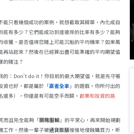
不能只看幾個成功的案例，就想截取其精華，內化成自
到底有多少？它們能成功到達彼岸的比率有多少？能夠
均收獲，是否值得您賭上可能沉船的平均機率？如果萬
能再站起來？然後在已經算出盡可能準確的平均期望值
樣的賭注？
Don't do it！你目前的最大期望值，就是先守著
投資也好，都是屬於「
贏者全拿
」的遊戲。你所付出的
名還多），你還是有可能空手而歸。
創業和投資的路
著必死而且完全能夠「
願賭服輸
」的平常心，再來開始規劃
趣工作，然後一輩子被
通貨膨脹
慢慢地侵蝕購買力，祈