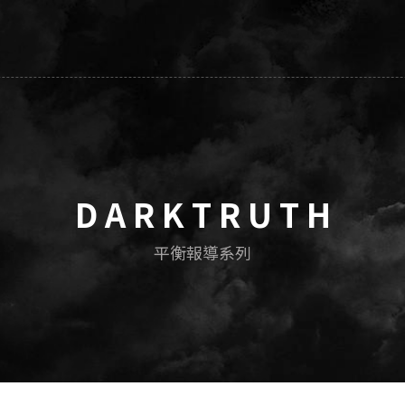
D A R K T R U T H
平衡報導系列