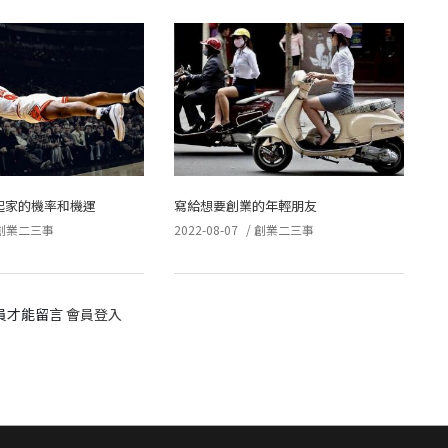
起家的機率和機運
寫給想要創業的年輕朋友
創業二三事
2022-08-07
/
創業二三事
員才能留言
會員登入