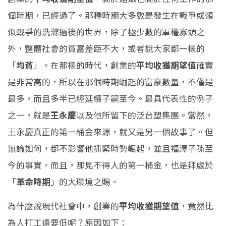
個時期，已經過了。那種時期大多數是發生在戰爭或類
似戰爭的洗滌過後的世界，除了極少數的軍權寡頭之
外，整體社會的貧富差距不大，或者說大家都一樣的
「
均貧
」。在那樣的時代，創業的
平均收獲期望值
確實
是非常高的，所以在那個時期崛起的富豪數量，不僅是
最多，而且多半已經延續子嗣至今。最具代表性的例子
之一，就是
王永慶
以及他所留下的泛台塑集團。當然，
王永慶真正的第一桶金來源，就又是另一個故事了。但
無論如何，都不影響他抓緊時勢崛起，並且福澤子孫至
今的事實。而且，那見不得人的第一桶金，也是拜處於
「
革命時期
」的大環境之賜。
為什麼說現代社會中，創業的
平均收獲期望值
，竟然比
為人打工還要低呢？原因如下：