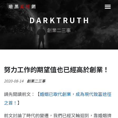
D A R K T R U T H
創業二三事
努力工作的期望值也已經高於創業！
2020-08-14
創業二三事
請先閱讀前文：【
婚姻已取代創業，成為現代致富途徑
之首！
】
前文討論了時代的變遷，我們已經又輪迴到，靠婚姻擠