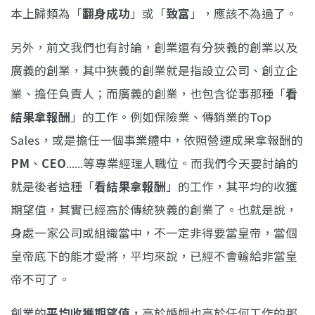
本上歸類為「
翻身成功
」或「
致富
」，應該不為過了。
另外，前文我們也有討論，創業還有分狹義的創業以及
廣義的創業，其中狹義的創業就是指設立公司、創立企
業、擔任負責人；而廣義的創業，也包含從事那種「
看
結果拿報酬
」的工作。例如保險業、傳銷業的Top
Sales，或是擔任一個事業體中，依照營運成果拿報酬的
PM
、
CEO
......等專業經理人職位。而我們今天要討論的
就是後者這種「
看結果拿報酬
」的工作，其平均的收獲
期望值，其實已經高於傳統狹義的創業了。也就是說，
身處一家公司或組織當中，不一定非得要當皇帝，當個
皇帝底下的能才愛將，平均來說，已經不會輸給非當皇
帝不可了。
創業的
平均收獲期望值
，高於婚姻也高於任何工作的那