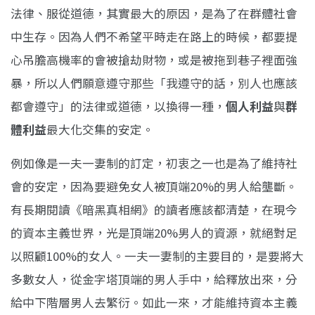
法律、服從道德，其實最大的原因，是為了在群體社會
中生存。因為人們不希望平時走在路上的時候，都要提
心吊膽高機率的會被搶劫財物，或是被拖到巷子裡面強
暴，所以人們願意遵守那些「我遵守的話，別人也應該
都會遵守」的法律或道德，以換得一種，
個人利益
與
群
體利益
最大化交集的安定。
例如像是一夫一妻制的訂定，初衷之一也是為了維持社
會的安定，因為要避免女人被頂端20%的男人給壟斷。
有長期閱讀《暗黑真相網》的讀者應該都清楚，在現今
的資本主義世界，光是頂端20%男人的資源，就絕對足
以照顧100%的女人。一夫一妻制的主要目的，是要將大
多數女人，從金字塔頂端的男人手中，給釋放出來，分
給中下階層男人去繁衍。如此一來，才能維持資本主義