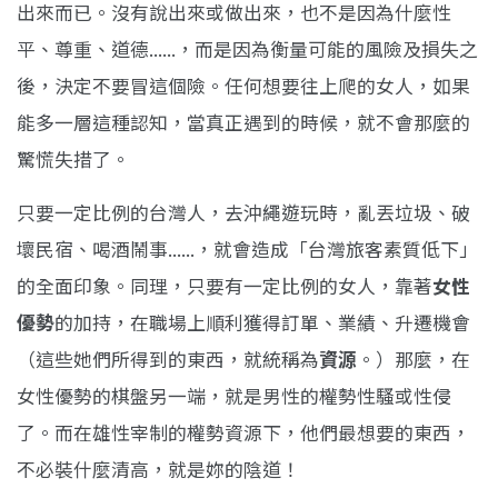
出來而已。沒有說出來或做出來，也不是因為什麼性
平、尊重、道德......，而是因為衡量可能的風險及損失之
後，決定不要冒這個險。任何想要往上爬的女人，如果
能多一層這種認知，當真正遇到的時候，就不會那麼的
驚慌失措了。
只要一定比例的台灣人，去沖繩遊玩時，亂丟垃圾、破
壞民宿、喝酒鬧事......，就會造成「台灣旅客素質低下」
的全面印象。同理，只要有一定比例的女人，靠著
女性
優勢
的加持，在職場上順利獲得訂單、業績、升遷機會
（這些她們所得到的東西，就統稱為
資源
。）那麼，在
女性優勢的棋盤另一端，就是男性的權勢性騷或性侵
了。而在雄性宰制的權勢資源下，他們最想要的東西，
不必裝什麼清高，就是妳的陰道！