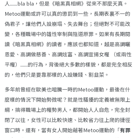
人......bla bla，但是《暗黑真相網》從來不那麼天真。
Metoo運動或許可以真的懲罰到一些，長期表裏不一的
偽君子，讓他們人設崩塌、失去舞台；但絕對不可能改
變，各種職場中的雄性宰制與陰道原罪。如果有長期閱
讀《暗黑真相網》的讀者，應該也都知道，越是高調曬
恩愛、高調做慈善、高調炫富、高調宣揚女權 （或兩性
平權）......的行為，背後絕大多數的樣貌，都是完全相反
的，他們只是要靠那樣的人設賺錢、割韭菜。
多年前曾經在歐美也喧騰一時的Metoo運動，最後在什
麼樣的情況下開始勢微呢？就是性騷擾的定義被無限上
綱，搞得職場上的權勢男人，都開始人人自危，完全封
閉了以往，女性可以比較快速、比較省力往上爬的捷徑
窗口時。還有，當有女人開始藉著Metoo運動的「
有罪