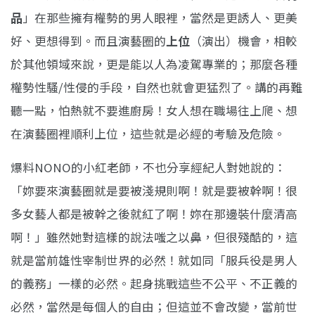
品
」在那些擁有權勢的男人眼裡，當然是更誘人、更美
好、更想得到。而且演藝圈的
上位
（演出）機會，相較
於其他領域來說，更是能以人為凌駕專業的；那麼各種
權勢性騷/性侵的手段，自然也就會更猛烈了。講的再難
聽一點，怕熱就不要進廚房！女人想在職場往上爬、想
在演藝圈裡順利上位，這些就是必經的考驗及危險。
爆料NONO的小紅老師，不也分享經紀人對她說的：
「妳要來演藝圈就是要被淺規則啊！就是要被幹啊！很
多女藝人都是被幹之後就紅了啊！妳在那邊裝什麼清高
啊！」雖然她對這樣的說法嗤之以鼻，但很殘酷的，這
就是當前雄性宰制世界的必然！就如同「服兵役是男人
的義務」一樣的必然。起身挑戰這些不公平、不正義的
必然，當然是每個人的自由；但這並不會改變，當前世