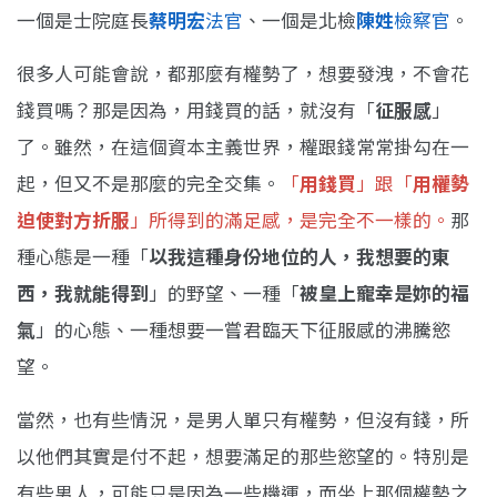
一個是士院庭長
蔡明宏
法官
、一個是北檢
陳姓
檢察官
。
很多人可能會說，都那麼有權勢了，想要發洩，不會花
錢買嗎？那是因為，用錢買的話，就沒有「
征服感
」
了。雖然，在這個資本主義世界，權跟錢常常掛勾在一
起，但又不是那麼的完全交集。
「
用錢買
」跟「
用權勢
迫使對方折服
」所得到的滿足感，是完全不一樣的。
那
種心態是一種「
以我這種身份地位的人，我想要的東
西，我就能得到
」的野望、一種「
被皇上寵幸是妳的福
氣
」的心態、一種想要一嘗君臨天下征服感的沸騰慾
望。
當然，也有些情況，是男人單只有權勢，但沒有錢，所
以他們其實是付不起，想要滿足的那些慾望的。特別是
有些男人，可能只是因為一些機運，而坐上那個權勢之