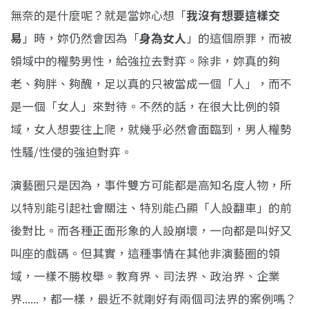
無奈的是什麼呢？就是當妳心想「
我沒有想要這樣交
易
」時，妳仍然會因為「
身為女人
」的這個原罪，而被
領域中的權勢男性，給強拉去對弈。除非，妳真的夠
老、夠胖、夠醜，足以真的只被當成一個「人」，而不
是一個「女人」來對待。不然的話，在很大比例的領
域，女人想要往上爬，就幾乎必然會面臨到，男人權勢
性騷/性侵的強迫對弈。
演藝圈只是因為，事件雙方可能都是高知名度人物，所
以特別能引起社會關注、特別能凸顯「人設翻車」的前
後對比。而各種正面形象的人設崩壞，一向都是叫好又
叫座的戲碼。但其實，這種事情在其他非演藝圈的領
域，一樣不勝枚舉。教育界、司法界、政治界、企業
界......，都一樣，最近不就剛好有兩個司法界的案例嗎？