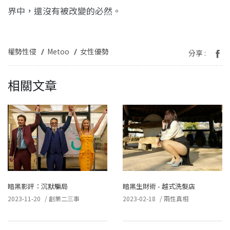
界中，還沒有被改變的必然。
權勢性侵
Metoo
女性優勢
分享 :
相關文章
暗黑影評：沉默騙局
暗黑生財術 - 越式洗髮店
2023-11-20
/
創業二三事
2023-02-18
/
兩性真相