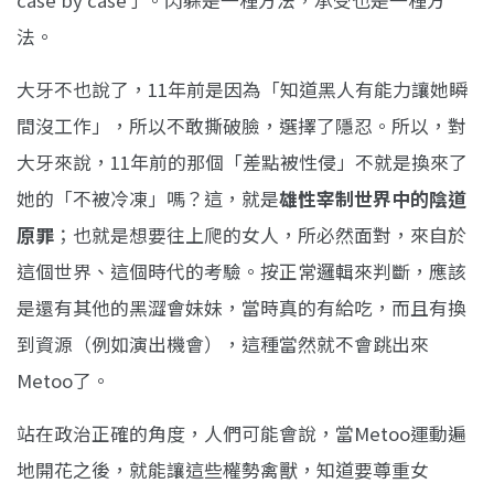
case by case了。閃躲是一種方法，承受也是一種方
法。
大牙不也說了，11年前是因為「知道黑人有能力讓她瞬
間沒工作」，所以不敢撕破臉，選擇了隱忍。所以，對
大牙來說，11年前的那個「差點被性侵」不就是換來了
她的「不被冷凍」嗎？這，就是
雄性宰制世界中的陰道
原罪
；也就是想要往上爬的女人，所必然面對，來自於
這個世界、這個時代的考驗。按正常邏輯來判斷，應該
是還有其他的黑澀會妹妹，當時真的有給吃，而且有換
到資源（例如演出機會），這種當然就不會跳出來
Metoo了。
站在政治正確的角度，人們可能會說，當Metoo運動遍
地開花之後，就能讓這些權勢禽獸，知道要尊重女