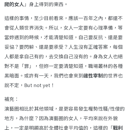
爬的女人
」身上得到的東西。
這樣的事情，至少目前看來，應該一百年之內，都還不
會從人類世界消失。所以，女人一定要有心理準備，等
當妳遇到的時候，才能清楚知道，自己要反抗、還是要
妥協？要閃躲、還是要承受？人生沒有正確答案，每個
人都是拿自己有的，去交換自己沒有的。身為女人也絕
對不是「罪」，但妳一定要清楚知道，職場叢林的各種
黑暗面。或許有一天，我們也會來到
雌性宰制
的世界也
說不定，But not yet！
補充：
演藝圈相比於其他領域，是更容易發生權勢性騷/性侵的
地方，為什麼？因為演藝圈的女人，平均來說在外貌
上，一定是明顯高於全體社會平均值的，這樣的「
戰利