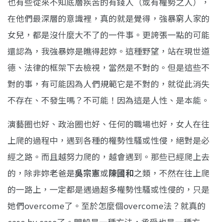
也有些從來不知底層疾苦的有錢人（或有權勢之人），
在他們最深層的意識裡，真的就是覺得，強暴窮人家的
女兒，都是沒什麼大不了的一件事。更誇張一點的可能
還認為，我強暴妳是瞧得起妳。這種野望，站在現世道
德、法律的框架下去檢視，當然是不對的。但是這些不
對的事，有可能因為人們規範它是不對的，就從此消失
不存在、不發生嗎？不可能！因為這是人性、是本能。
演藝圈也好、政治圈也好、任何的職場也好，女人在往
上爬的過程中，遇到各種的權勢性騷或性侵，絕對是必
經之路。而且越努力爬的，越會遇到。那些已經爬上去
的，除非妳老爸是
吳宗憲
或
陳國和
之類，不然在往上爬
的一路上，一定都是遇過超多權勢性騷或性侵的，只是
她們overcome了。至於怎麼個overcome法？就真的