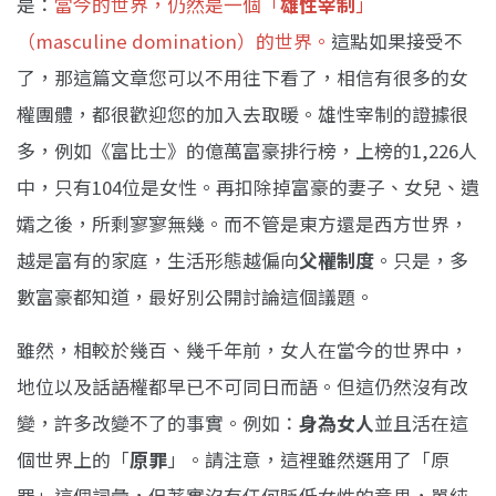
是：
當今的世界，仍然是一個「
雄性宰制
」
（masculine domination）的世界。
這點如果接受不
了，那這篇文章您可以不用往下看了，相信有很多的女
權團體，都很歡迎您的加入去取暖。雄性宰制的證據很
多，例如《富比士》的億萬富豪排行榜，上榜的1,226人
中，只有104位是女性。再扣除掉富豪的妻子、女兒、遺
孀之後，所剩寥寥無幾。而不管是東方還是西方世界，
越是富有的家庭，生活形態越偏向
父權制度
。只是，多
數富豪都知道，最好別公開討論這個議題。
雖然，相較於幾百、幾千年前，女人在當今的世界中，
地位以及話語權都早已不可同日而語。但這仍然沒有改
變，許多改變不了的事實。例如：
身為女人
並且活在這
個世界上的「
原罪
」。請注意，這裡雖然選用了「原