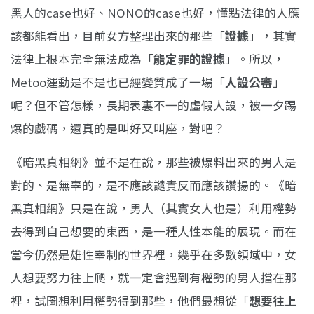
黑人的case也好、NONO的case也好，懂點法律的人應
該都能看出，目前女方整理出來的那些「
證據
」，其實
法律上根本完全無法成為「
能定罪的證據
」。所以，
Metoo運動是不是也已經變質成了一場「
人設公審
」
呢？但不管怎樣，長期表裏不一的虛假人設，被一夕踢
爆的戲碼，還真的是叫好又叫座，對吧？
《暗黑真相網》並不是在說，那些被爆料出來的男人是
對的、是無辜的，是不應該譴責反而應該讚揚的。《暗
黑真相網》只是在說，男人（其實女人也是）利用權勢
去得到自己想要的東西，是一種人性本能的展現。而在
當今仍然是雄性宰制的世界裡，幾乎在多數領域中，女
人想要努力往上爬，就一定會遇到有權勢的男人擋在那
裡，試圖想利用權勢得到那些，他們最想從「
想要往上