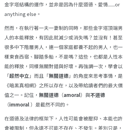
金字塔結構的運作，並非是因為什麼道德、愛情......or
anything else。
然而，在執行著一夫一妻制的同時，那些金字塔頂端男
人的本能釋放，有因此就減少或消失嗎？並沒有！甚至
很多中下階層男人，連一個家庭都養不起的男人，也一
樣東食西宿、腳踏多船，不是嗎？這些，也都是人性本
能的釋放，同樣無關對錯與好壞。再強調一次，學會以
「
超然中立
」而且「
無關道德
」的角度來思考事情，是
《暗黑真相網》之所以存在，以及帶給讀者們的最大價
值之一。記住，
無關道德
（
amoral
）與
不道德
（
immoral
）是截然不同的。
在道德及法律的框架下，人性可能會被壓抑、本能也許
會被限制，但永遠不可能不存在、不發生。差別只是，