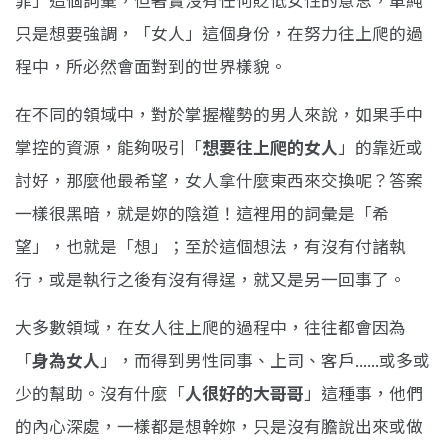
罪」這個詞彙，但著實沒有任何貶低女性的意思，單純
只是想要強調，「女人」這個身份，在努力往上爬的過
程中，所必然會面對到的世界樣貌。
在不同的領域中，對於掌握權勢的男人來說，如果手中
掌控的資源，能夠吸引「
想要往上爬的女人
」的靠近或
討好，那麼他最希望，女人拿什麼東西來交換呢？答案
一樣很黑暗，就是妳的陰道！這裡用的詞彙是「希
望」，也就是「想」；至於這個想法，有沒有付諸執
行，或是執行之後有沒有得逞，就又是另一回事了。
大多數領域，在女人往上爬的過程中，往往都會因為
「
身為女人
」，而得到男性同事、上司、客戶......或多或
少的幫助。沒有什麼「
人很好的大哥哥
」這種事，他們
的內心深處，一樣都是想幹妳，只是沒有膽說出來或做