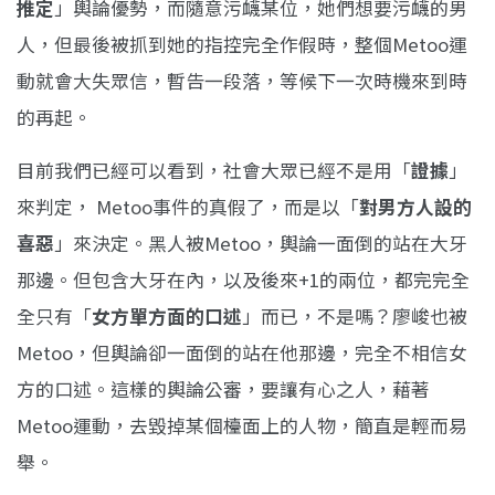
推定
」輿論優勢，而隨意污衊某位，她們想要污衊的男
人，但最後被抓到她的指控完全作假時，整個Metoo運
動就會大失眾信，暫告一段落，等候下一次時機來到時
的再起。
目前我們已經可以看到，社會大眾已經不是用「
證據
」
來判定， Metoo事件的真假了，而是以「
對男方人設的
喜惡
」來決定。黑人被Metoo，輿論一面倒的站在大牙
那邊。但包含大牙在內，以及後來+1的兩位，都完完全
全只有「
女方單方面的口述
」而已，不是嗎？廖峻也被
Metoo，但輿論卻一面倒的站在他那邊，完全不相信女
方的口述。這樣的輿論公審，要讓有心之人，藉著
Metoo運動，去毀掉某個檯面上的人物，簡直是輕而易
舉。