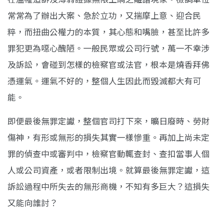
常常為了辦出大案、急於立功，又揣摩上意、迎合民
粹，而扭曲公權力的本質，其心態和嘴臉，甚至比許多
罪犯更為噁心醜陋。一般民眾或公司行號，萬一不幸涉
及訴訟，會碰到怎樣的檢察官或法官，根本是燒香拜佛
憑運氣。運氣不好的，整個人生因此而毀滅都大有可
能。
即便最後無罪定讞，整個官司打下來，曠日廢時、勞財
傷神，有形或無形的損失其實一樣慘重。再加上尚未定
罪的偵查中或審判中，檢察官動輒查封、查扣當事人個
人或公司資產，或者限制出境。就算最後無罪定讞，這
訴訟過程中所失去的無形商機，不知有多巨大？這損失
又能向誰討？