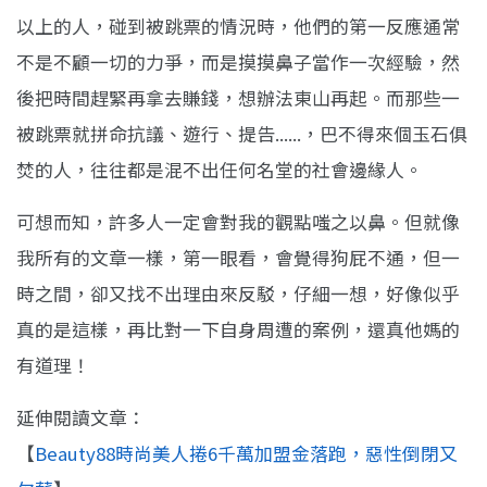
以上的人，碰到被跳票的情況時，他
們的第一反應通常
不是不顧一切的力爭，而是摸摸鼻子當作一次經驗，然
後把時間趕緊再拿
去賺錢，想辦法東山再起。而那些一
被跳票就拼命抗議、遊行、提告......，巴不得來個玉石俱
焚的人，往往都
是混不出任何名堂的社會邊緣人。
可想而知，許多人一定會對我的觀點嗤之以鼻。但就像
我所有的文章一樣，第一眼看，會覺
得狗屁不通，但一
時之間，卻又找不出理由來反駁，仔細一想，好像似乎
真的是這樣，再比
對一下自身周遭的案例，還真他媽的
有道理！
延伸閱讀文章：
【
Beauty88時尚美人捲6千萬加盟金落跑，惡性倒閉又