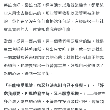
英雄也好、梟雄也罷，經濟活水以及就業機會，都是這
些人用命去拼出來的，那些等著收割以及等著被施捨
的，你們完全沒有任何資格說任何話。有經歷過一些社
會真實面的人，就會知道我在說什麼。
當然，從另一面來看，另一個我們需要反省的點，就是
民眾普遍抱持著那種，凡事只要吃了虧，就一定要找出
一個罪魁禍首來興師問罪的心態；就算找不到真正的罪
魁禍首，也硬要找出一個替罪羔羊，好讓自己覺得吃了
虧的心理，得到一點平衡。
「
不能接受風險，卻又無法克制自己不參與。
」、「
好
處我都要，但風險發生時，又不願意承擔。
」......都是許
多台灣人常見的心態，不管是在投資領域也好、醫療領
域也好，還是其他的領域，都有這樣的現象。