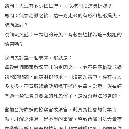
請問：人生有多少個11年，可以被司法這樣折騰？
再問：無罪定讞之後，這一路走來的有形和無形損失，
能向誰討？
說個玩笑話：一類組的菁英，有必要這樣為難三類組的
精英嗎？
我們先討論一個問題，那就是：
導致這個國家敗壞至此的主因之一，並不是藍執政或綠
執政的問題，而是財稅體系、司法體系當中，存在著太
多太多，不管藍綠執政都換不掉的蛀蟲。當然，沒有經
歷過一些社會真實面的凡夫俗子，是沒有辦法體會的。
當前台灣許多的檢察官或法官，對真實社會的行業百
態，理解之淺薄，是不爭的事實。導致台灣司法大量存
在濫權追訴及薄弱證據無限上綱之離譜現象。檢調單位