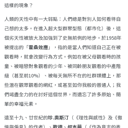
這樣的現象？
人類的天性中有一大弱點：人們總是對別人如何看待自
己想的太多。在進入超大型群聚型態（都市化）後，這
個劣天性被放大及加強到了史無前例的地步。於1958年
被提出的「
霍桑效應
」，指的是當人們知道自己正在被
觀看時，就會改變行為方式。例如在被父母觀看時的孩
童、被暗戀對象觀看的少年、被同齡朋友觀看的中產階
級（甚至前10%）、被每天無所不在的社群媒體上，那
些潛在觀眾觀看的網紅，或甚至如你我般的普通人；我
們竭盡全力的在討好這個世界，而遺忘了許多原始、簡
單的幸福元素。
遠至十九、廿世紀的
珍.奧斯汀
（《理性與感性》及《傲
慢與偏見》的作者）、
歌德
、
叔本華
（《作為意志的表