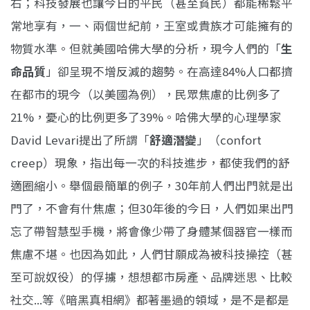
右；科技發展也讓今日的平民（甚至貧民）都能稀鬆平
常地享有，一、兩個世紀前，王室或貴族才可能擁有的
物質水準。但就美國哈佛大學的分析，現今人們的「
生
命品質
」卻呈現不增反減的趨勢。在高達84%人口都擠
在都市的現今（以美國為例），民眾焦慮的比例多了
21%，憂心的比例更多了39%。哈佛大學的心理學家
David Levari提出了所謂「
舒適潛變
」（confort
creep）現象，指出每一次的科技進步，都使我們的舒
適圈縮小。舉個最簡單的例子，30年前人們出門就是出
門了，不會有什焦慮；但30年後的今日，人們如果出門
忘了帶智慧型手機，將會像少帶了身體某個器官一樣而
焦慮不堪。也因為如此，人們甘願成為被科技操控（甚
至可說奴役）的俘擄，想想都市房產、品牌迷思、比較
社交...等《暗黑真相網》都著墨過的領域，是不是都是