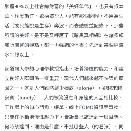
掌握90%以上社會總財富的「美好年代」，也只有叔本
華、珍奥斯汀、歌德這些人，能有那個閒暇，不用為生
活（或只能說是生存）奔波，而去體驗並記錄下，那些
所謂的美好。是不是又呼應了《暗黑真相網》在諸多領
域所闡述的觀點，都一再強調的但書：先達到某個經濟
水平線以上。
麥道爾大學的心理學教授指出，培養獨處的能力，和建
立良好人際關係一樣重要。現代人們越來越不快樂的原
因之一，就是人們雖然鮮少獨處（alone），卻越來越
寂寞（lonely）。人們被淹没在和身邊的人互相比較、
工作場上的勾心鬥角、帳單、線上FOMO資訊等事物，
只能在不斷地慢性壓力下，告訴自己該達到什麼目標、
何時該達到、理由是什麼、牽扯哪些人（的看法）。同