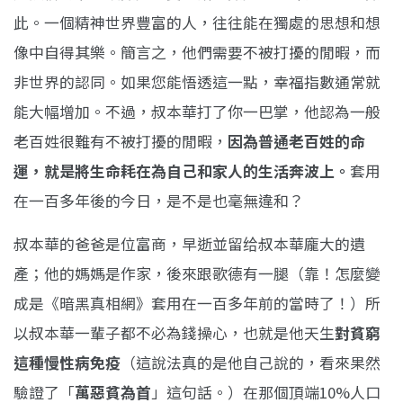
此。一個精神世界豐富的人，往往能在獨處的思想和想
像中自得其樂。簡言之，他們需要不被打擾的閒暇，而
非世界的認同。如果您能悟透這一點，幸福指數通常就
能大幅增加。不過，叔本華打了你一巴掌，他認為一般
老百姓很難有不被打擾的閒暇，
因為普通老百姓的命
運，就是將生命耗在為自己和家人的生活奔波上。
套用
在一百多年後的今日，是不是也毫無違和？
叔本華的爸爸是位富商，早逝並留给叔本華龐大的遺
產；他的媽媽是作家，後來跟歌德有一腿（靠！怎麼變
成是《暗黑真相網》套用在一百多年前的當時了！）所
以叔本華一輩子都不必為錢操心，也就是他天生
對貧窮
這種慢性病免疫
（這說法真的是他自己說的，看來果然
驗證了「
萬惡貧為首
」這句話。）在那個頂端10%人口