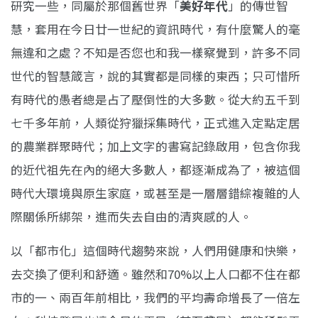
研究一些，同屬於那個舊世界「
美好年代
」的傳世智
慧，套用在今日廿一世紀的資訊時代，有什麼驚人的毫
無違和之處？不知是否您也和我一樣察覺到，許多不同
世代的智慧箴言，說的其實都是同樣的東西；只可惜所
有時代的愚者總是占了壓倒性的大多數。從大約五千到
七千多年前，人類從狩獵採集時代，正式進入定點定居
的農業群聚時代；加上文字的書寫記錄啟用，包含你我
的近代祖先在內的絕大多數人，都逐漸成為了，被這個
時代大環境與原生家庭，或甚至是一層層錯綜複雜的人
際關係所綁架，進而失去自由的清爽感的人。
以「都市化」這個時代趨勢來說，人們用健康和快樂，
去交換了便利和舒適。雖然和70%以上人口都不住在都
市的一、兩百年前相比，我們的平均壽命增長了一倍左