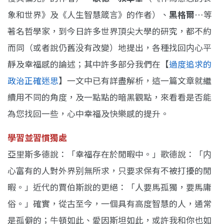
象和世界》及《人生智慧箴言》的作者）、
黑格爾
…等
著名哲學家，到今日許多世界頂尖大學的研究，都不約
而同（或者說仍舊没有改變）地提出，各種找回内心平
靜及幸福感的論述；其中許多部分我們在【
過度追求的
政治正確迷思
】一文中已有詳盡解析，這一篇文章就繼
續用不同的角度，及一點點的暗黑觀點，來看看是否能
為您找回一些，心中幸福及快樂感的提升。
學習並習慣獨處
亞里斯多德說：「幸福存在於閒暇中。」歌德說：「内
心富有的人對外界别無所求，只要求保有不被打擾的閒
暇。」近代的賈伯斯說的更絕：「人要馬孤獨，要馬庸
俗。」確實，從古至今，一個具有高度智慧的人，通常
是孤僻的；牛頓如此、愛因斯坦如此，或許我和你也如