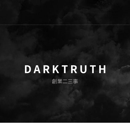
D A R K T R U T H
創業二三事