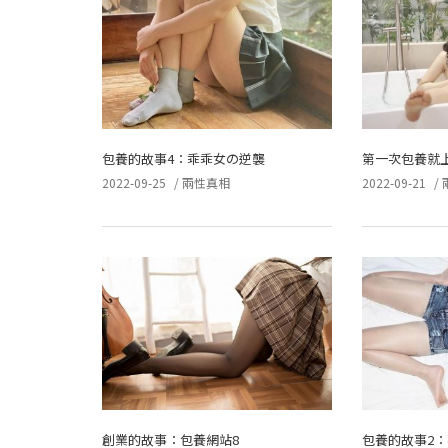
包養的故事4：乖乖女の逆襲
第一次包養就
2022-09-25
/
兩性真相
2022-09-21
/
創業的故事：包養網站8
包養的故事2