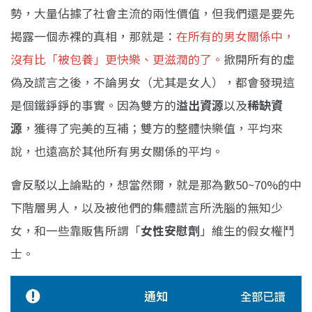
勢，大量佔據了社會主流的兩性價值，但我們還是要先
揭露一個赤裸的真相，那就是：
在所有的男女關係中，
沒有比「被包養」更快樂、更滋潤的了。
掀開所有的虛
偽及謊言之後，不論男女（尤其是女人），都會發現這
是個鐵錚錚的事實。因為雙方的
溢出資源
以及
稀缺資
源
，獲得了完美的互補；雙方的整體快樂值，平均來
說，也遠高於其他所有男女關係的平均。
會反駁以上論點的，想當然爾，就是那為數50~70%的中
下階層男人，以及被他們的集體謊言所洗腦的無知少
女，和一些靠販售所謂「
女性安慰劑
」維生的假女權鬥
士。