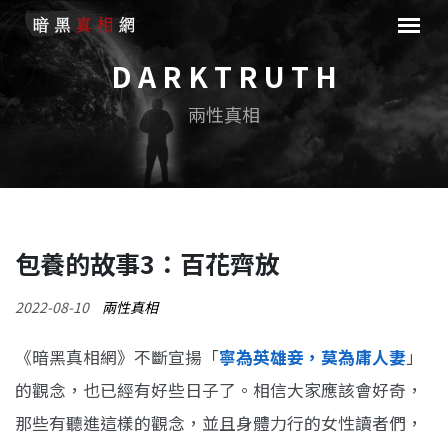
D A R K T R U T H
兩性真相
包養的故事3：百花齊放
2022-08-10
兩性真相
《暗黑真相網》不斷宣揚「
寧為英雄妾，莫為庸人妻
」
的觀念，也已經有好些日子了。相信大家應該會好奇，
那些有聽進這樣的觀念，並且身體力行的女性讀者們，