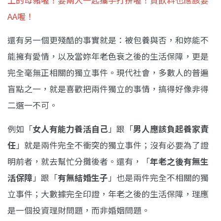
AA喔！
還有另一個更殘酷的事實就是：被包養與否，和妳能不
能擁有愛情，以及當妳年老色衰之後的生活保障，更是
完全毫無正相關的獨立事件。現代社會，多數人的普遍
盲點之一，就是喜歡把兩件獨立的事情，搞得好像非得
二選一不可。
例如「
女人有能力養活自己
」跟「
男人應該負起養家責
任
」就是兩件完全不衝突的獨立事件；沒有必要為了證
明前者，就去幫忙分攤後者。還有，「
年老之後有無生
活保障
」跟「
有無結婚生子
」也是兩件完全不相關的獨
立事件；大數據完全印證，年老之後的生活保障，理應
是一個投資理財問題，而非婚姻問題。