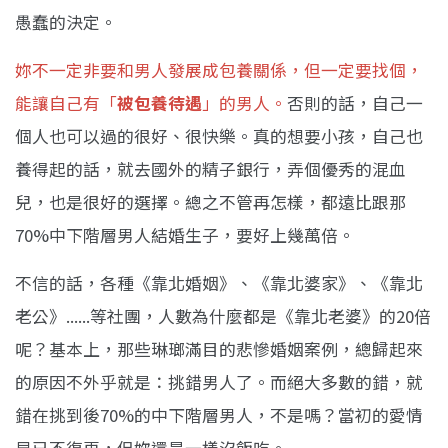
愚蠢的決定。
妳不一定非要和男人發展成包養關係，但一定要找個，
能讓自己有「
被包養待遇
」的男人。
否則的話，自己一
個人也可以過的很好、很快樂。真的想要小孩，自己也
養得起的話，就去國外的精子銀行，弄個優秀的混血
兒，也是很好的選擇。總之不管再怎樣，都遠比跟那
70%中下階層男人結婚生子，要好上幾萬倍。
不信的話，各種《靠北婚姻》、《靠北婆家》、《靠北
老公》......等社團，人數為什麼都是《靠北老婆》的20倍
呢？基本上，那些琳瑯滿目的悲慘婚姻案例，總歸起來
的原因不外乎就是：挑錯男人了。而絕大多數的錯，就
錯在挑到後70%的中下階層男人，不是嗎？當初的愛情
早已不復再，但妳還是一樣沒飯吃。