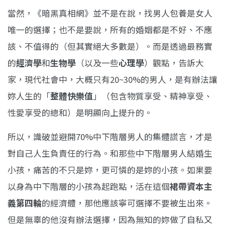
當然，《暗黑真相網》並不是在說，找男人包養是女人
唯一的選擇；也不是要說，所有的婚姻都是不好、不應
該、不值得的（但其實絕大多數是）。而是透過最務實
的
經濟學
和
生物學
（以及一些
心理學
）觀點，告訴大
家，現代社會中，大概只有20~30%的男人，是有辦法讓
妳人生的「
整體快樂值
」（包含物質享受、精神享受、
性愛享受的總和）是明顯向上提升的。
所以，識破並避開70%中下階層男人的集體謊言，才是
對自己人生負責任的行為。和那些中下階層男人結婚生
小孩，痛苦的不只是妳，更可憐的是妳的小孩。如果要
以身為中下階層的小孩為起跑點，活在這個
裙帶
資本主
義第四輪
的經濟體，那他應該寧可選擇不要被生出來。
但是無辜的他沒有辦法選擇，因為無知的妳做了自私又