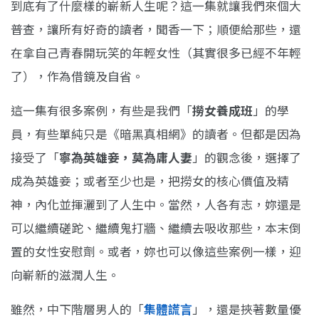
到底有了什麼樣的嶄新人生呢？這一集就讓我們來個大
普查，讓所有好奇的讀者，聞香一下；順便給那些，還
在拿自己青春開玩笑的年輕女性（其實很多已經不年輕
了），作為借鏡及自省。
這一集有很多案例，有些是我們「
撈女養成班
」的學
員，有些單純只是《暗黑真相網》的讀者。但都是因為
接受了「
寧為英雄妾，莫為庸人妻
」的觀念後，選擇了
成為英雄妾；或者至少也是，把撈女的核心價值及精
神，內化並揮灑到了人生中。當然，人各有志，妳還是
可以繼續磋跎、繼續鬼打牆、繼續去吸收那些，本末倒
置的女性安慰劑。或者，妳也可以像這些案例一樣，迎
向嶄新的滋潤人生。
雖然，中下階層男人的「
集體謊言
」，還是挾著數量優