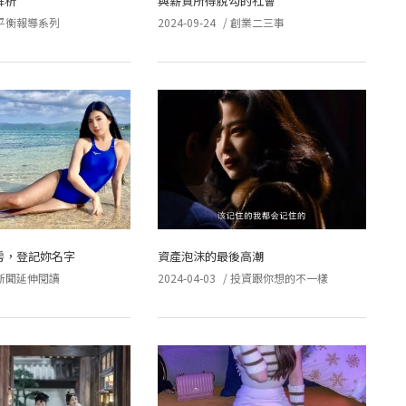
解析
與薪資所得脫勾的社會
平衡報導系列
2024-09-24
/
創業二三事
房，登記妳名字
資產泡沫的最後高潮
新聞延伸閱讀
2024-04-03
/
投資跟你想的不一樣