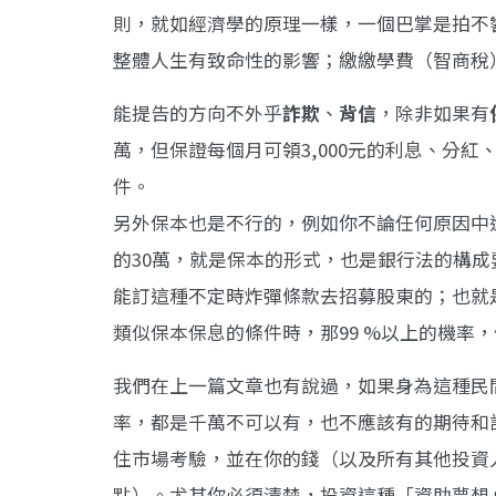
則，就如經濟學的原理一樣，一個巴掌是拍不
整體人生有致命性的影響；繳繳學費（智商稅
能提告的方向不外乎
詐欺
、
背信
，除非如果有
萬，但保證每個月可領3,000元的利息、分
件。
另外保本也是不行的，例如你不論任何原因中
的30萬，就是保本的形式，也是銀行法的構
能訂這種不定時炸彈條款去招募股東的；也就
類似保本保息的條件時，那99 %以上的機率
我們在上一篇文章也有說過，如果身為這種民
率，都是千萬不可以有，也不應該有的期待和
住市場考驗，並在你的錢（以及所有其他投資
點）。尤其你必須清楚，投資這種「資助夢想」