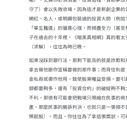
守了）會以失敗收場，因為這才是新創企業的
網紅、名人，或明顯包裝過的投資大師（例如T
「畢生難逢」的獵喜心理，而傾盡全力（甚至
子在過去的十年裡，《暗黑真相網》真的看太
（求解），往往為時已晚。
如果沒踩到銀行法，那剩下能告的就是詐欺和
拿去做他跟你宣稱要做的那件事；而背信則是
金私吞或挪作他用，致使股東權益受損。要引
額都要夠多，還有「投資合約」的破綻夠不夠
不利，那很有可能會把戰場只限縮在民事的商
產，那麼民事的勝訴判決，也就只是一張領不
擦屁股）。而且，你往往為了拿這張獎狀，可