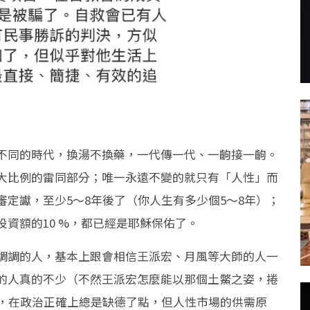
不同的時代，換湯不換藥，一代傳一代、一齣接一齣。
大比例的雷同部分；唯一永遠不變的就只有「人性」而
定讞，至少5～8年後了（你人生有多少個5～8年）；
資額的10 %，都已經是耶穌保佑了。
調調的人，基本上跟會相信王派宏、月風等大師的人一
的人真的不少（不然王派宏怎麼能以那個土鱉之姿，捲
角，在政治正確上總是缺德了點，但人性市場的供需原