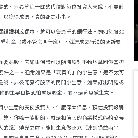
響的。只希望這一課的代價對每位投資人來說，不要對
）以換得成長，真的都是小事。
保證獲利
或
保本
，就可以告最重的
銀行法
。例如每股30
紅、權利金（或不管它叫什麼），就達成銀行法的起訴要
途要退股，它如果保證可以隨時原封不動地拿回你當初
成要件之一。通常如果是「玩真的」的小生意，是不太可
是說，非公開發行股票的民間小生意，如果訂出明確或
，他的主要目標恐怕就是吸金，而不是募資做生意。
間小生意的天使投資人，什麼保本保息、預估投資報酬
計算。你唯一能賭的，就是相信它的商業模式能夠熬得
人的錢）燒光之前，能把生意做起來（達到損益兩平
型的早鳥期生意，有90 %以上的機率（可能還算保