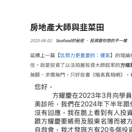
房地產大師與韭菜田
2025-06-02
Seafood的秘密
、
投資跟你想的不一樣
延續上一篇【
比努力更重要的：運氣
】的理論
信，說是投資了以法拍屋投資大師起家的
方耀
無歸、求償無門，只好投書《暗黑真相網》，