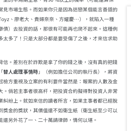
常見市場生態。而如果你只是因為迷戀某個能言善道的
oyz、廖老大、貴婦奈奈、方耀慶…），就陷入一種
舉債）去投資的話，那很有可能再也爬不起來。這種例
多太多了！只是大部分都是要受傷了之後，才來信求助
背信。差別在於詐欺是拿了你的錢之後，沒有真的把錢
「
替人處理事情時
」（例如擔任公司的執行長），將資
起檢方重視及立案的有利要件當然是：報案的人數及金
大。倘若主事者很高杆，把投資合約擬得對投資人非常
業糾紛上。就如來信的讀者所言，如果主事者都已經脫
到獎金的獎狀，其價值還不如衛生紙（衛生紙至少可以
能還另外花了一、二十萬請律師，情何以堪。