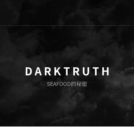
D A R K T R U T H
SEAFOOD的秘密