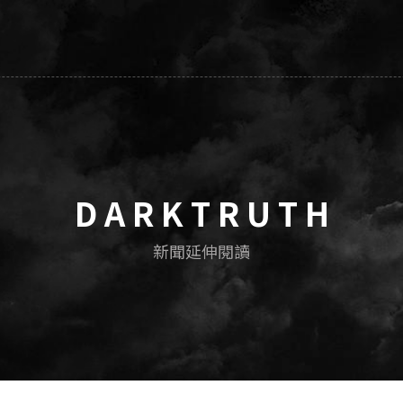
D A R K T R U T H
新聞延伸閱讀