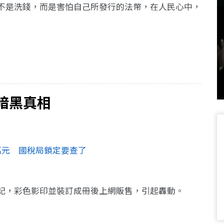
不是洗錢，而是害怕自己所發行的法幣，在人民心中，
暗黑真相
萬元 國稅局鎖定要查了
記，彩色影印並裝訂成冊後上網販售，引起轟動。