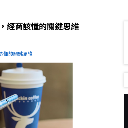
市，經商該懂的關鍵思維
該懂的關鍵思維