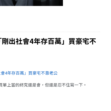
「剛出社會4年存百萬」買豪宅不
社會4年存百萬」買豪宅不靠老公
買單上當的終究還是會，但還是忍不住寫一下。