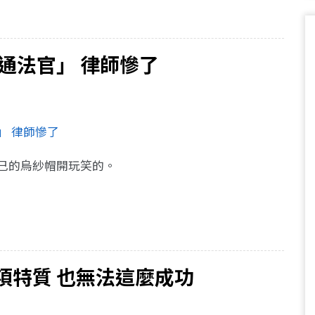
通法官」 律師慘了
」 律師慘了
自己的烏紗帽開玩笑的。
項特質 也無法這麼成功