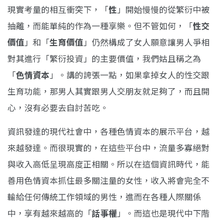
現實考量的相互衝突下，「
性
」開始慢慢的從繁衍中被
抽離，而能單純的作為一種享樂。但不管如何，「
性交
價值
」和「
生育價值
」仍然構成了女人願意讓男人爭相
對其進行「繁衍投資」的主要價值，我們姑且稱之為
「
色情資本
」。講的誇張一點，如果拿掉女人的性交跟
生育功能，那男人其實跟男人交朋友就足夠了，而且開
心，沒有必要去自討苦吃。
資訊發達的現代社會中，各種色情資本的展示平台，越
來越發達。而很現實的，在這些平台中，流量多寡絕對
與收入高低呈現高度正相關。所以在這個資訊時代，能
善用色情資本抓住最多關注量的女性，收入將會完全不
輸給任何傳統工作領域的男性，進而在各種人際關係
中，享有越來越高的「
話事權
」。而這也是現代中下階