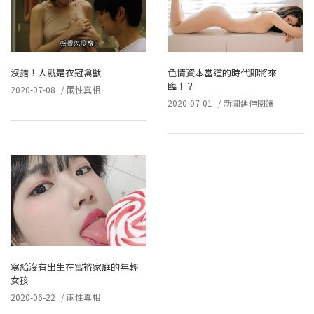
沒錯！人就是衣冠禽獸
色情資本當道的時代即將來
臨！？
2020-07-08
/
兩性真相
2020-07-01
/
新聞延伸閱讀
寫給沒有出生在富裕家庭的年輕
女孩
2020-06-22
/
兩性真相