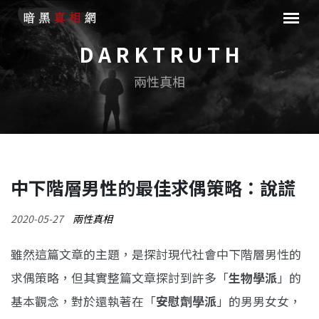
D A R K T R U T H
兩性真相
中下階層男性的最佳求偶策略：說謊
2020-05-27
兩性真相
雖然這篇文章的主題，是探討現代社會中下階層男性的
求偶策略，但其實整篇文章探討到許多「
生物學派
」的
基本觀念，對於還執著在「
安慰劑學派
」的男男女女，