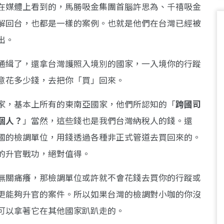
在媒體上看到的，馬勝吸金集團首腦許思為、千禧吸金
解回台，也都是一樣的案例。也就是他們在台灣已經被
出。
通緝了，還拿台灣護照入境別的國家，一入境你的行蹤
意花多少錢，去把你「買」回來。
家，基本上所有的東南亞國家，他們所認知的「
跨國司
個人？
」當然，這些錢也是我們台灣納稅人的錢。還
國的檢調單位，用錢透過各種非正式管道去買回來的。
的升官戰功，絕對值得。
無關痛癢，那檢調單位或許就不會花錢去買你的行蹤或
更能夠升官的案件。所以如果台灣的檢調對小咖的你沒
可以拿著它在其他國家趴趴走的。