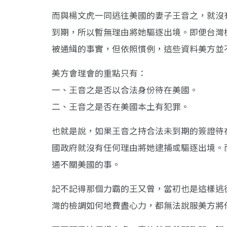
而與楊文虎一同逃往美國的妻子王音之，就沒
到期，所以暫無理由將她驅逐出境。即便台灣
被通緝的事實，但依照慣例，這些資料美方並
美方會理會的重點只有：
一、王音之是否以合法身份待在美國。
二、王音之是否在美國本土有犯罪。
也就是說，如果王音之持合法未到期的簽證待
國政府就沒有任何理由將她逮捕或驅逐出境。
通不關美國的事。
記不記得那個力霸的王又曾，當初也是這樣逃
灣的檢調如何地費盡心力，都無法說服美方將