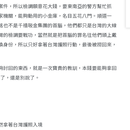
案件，所以檢調願意花大錢，要東南亞的警方幫忙抓
家機關，能夠動用的小金庫，名目五花八門。順道一
銘也不是千禧吸金集團的首腦，他們都只是台灣的大線
灣的檢調要戰功，當然就是把首腦的罪名往他們頭上戴
換身份，所以只好拿著台灣護照行動，最後被撈回來，
夠討回的東西，就是一次寶貴的教訓，本錢要能夠拿回
.算了，還是別說了。
然拿著台灣護照入境