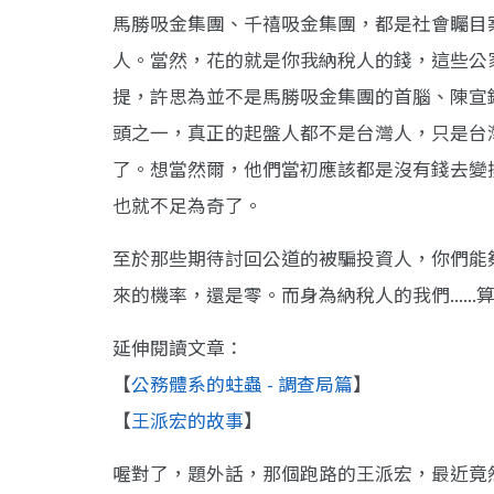
馬勝吸金集團、千禧吸金集團，都是社會矚目
人。當然，花的就是你我納稅人的錢，這些公
提，許思為並不是馬勝吸金集團的首腦、陳宣
頭之一，真正的起盤人都不是台灣人，只是台
了。想當然爾，他們當初應該都是沒有錢去變
也就不足為奇了。
至於那些期待討回公道的被騙投資人，你們能
來的機率，還是零。而身為納稅人的我們.....
延伸閱讀文章：
【
公務體系的蛀蟲 - 調查局篇
】
【
王派宏的故事
】
喔對了，題外話，那個跑路的王派宏，最近竟