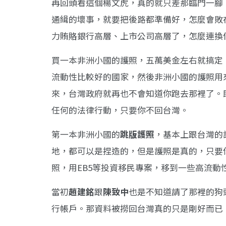
再回頭看這個楊文虎，真的就只差那臨門一腳
通緝的壞事，就要把後路都準備好，怎麼會敗
力賄賂銀行高層、上市公司高層了，怎麼連換
買一本非洲小國的護照，五萬美金左右就搞定
流動性比較好的國家，然後非洲小國的護照用來dec
來，台灣政府就再也不會知道你跑去那裡了。
任何的法律行動，只要你不回台灣。
第一本非洲小國的
跳版護照
，基本上跟台灣的
地，都可以是捏造的，但是護照是真的，只要
照，用EB5等投資移民專案，移到一些高流
當初
趙建銘
跟
陳致中
也是不知道請了那裡的狗
行帳戶。那資料被撈回台灣真的只是剛好而已