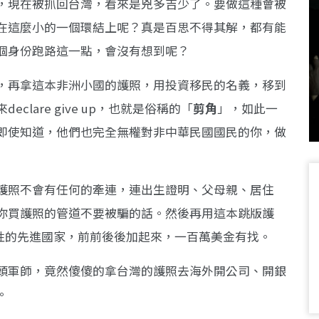
，現在被抓回台灣，看來是兇多吉少了。要做這種會被
在這麼小的一個環結上呢？真是百思不得其解，都有能
個身份跑路這一點，會沒有想到呢？
，再拿這本非洲小國的護照，用投資移民的名義，移到
lare give up，也就是俗稱的「
剪角
」，如此一
即使知道，他們也完全無權對非中華民國國民的你，做
護照不會有任何的牽連，連出生證明、父母親、居住
你買護照的管道不要被騙的話。然後再用這本跳版護
動性的先進國家，前前後後加起來，一百萬美金有找。
頭軍師，竟然傻傻的拿台灣的護照去海外開公司、開銀
。