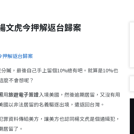
人楊文虎今押解返台歸案
虎今押解返台歸案
麼分贓，最後自己手上留個10%總有吧。就算是10%也
這麼不會想呢？
照
用
旅遊電子簽證
入境美國，然後逾期居留，又沒有用
美國以非法居留的名義驅逐出境，遣返回台灣。
犯罪資料傳給美方，讓美方也認同楊文虎是個通緝犯，
期居留了。