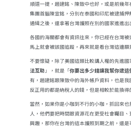
順道一提，趙建銘、陳致中也好，或是前幾年
集團首腦陳宣銘，分別在泰國和印尼被逮捕押
通緝之後，還拿著台灣護照在別的國家進進出
各國的海關都會有資訊往來，你已經在台灣被
馬上就會被該國追蹤，再來就是看台灣這邊願
不要懷疑，除了美國這類比較講人權的先進國
法互助
」，就是「
你要出多少錢讓我幫你逮這
有，趙建銘跟陳致中的海外帳戶資料，也是我
反正用的都是納稅人的錢，但是相較於能換得
當然，如果你是小咖到不行的小咖，抓回來也
人，他們要把時間跟資源花在更受社會矚目、
興趣，那你在台灣的這本護照到期之前，還是