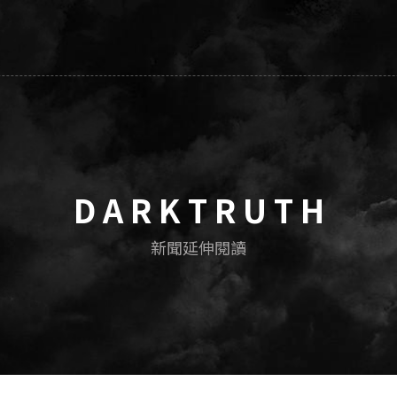
D A R K T R U T H
新聞延伸閱讀