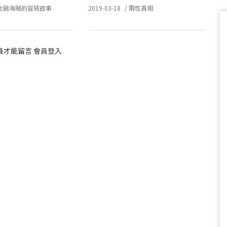
金融海賊的冒險故事
2019-03-18
/
兩性真相
員才能留言
會員登入