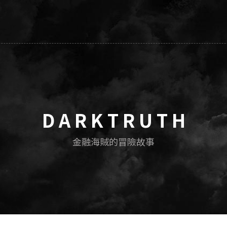
D A R K T R U T H
金融海賊的冒險故事