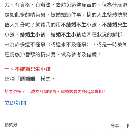
力、有資格、有辦法，去豁免這些痛苦的。但為什麼還
是如此多的精英男，被婚姻這件事，搞的人生整體快樂
值大扣分呢？就讓我們用
不結婚不生小孩
、
不結婚
只生
小孩
、
結婚生小孩
、
結婚不生小孩
這四種狀況的解析，
來為許多還不懂事（或還來不及懂事），或是一時被某
種情感沖昏頭的精英男，做為參考及借鏡！
一、不結婚只生小孩
這種「
類婚姻
」模式，
想看更多？......成為訂閱會員，解鎖觀看更多暗黑真相！
立即訂閱
精英男
分享 :