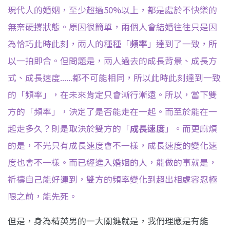
現代人的婚姻，至少超過50%以上，都是處於不快樂的
無奈
硬撐狀態。原因很簡單，兩個人會結婚往往只是因
為恰巧此時此刻，兩人的種種「
頻率
」達
到了一致，所
以一拍即合。但問題是，兩人過去的成長背景、成長方
式、成長速度....
..都不可能相同，所以此時此刻達到一致
的「頻率」，在未來肯定只會漸行漸遠
。所以，當下雙
方的「頻率」，決定了是否能走在一起。而至於能在一
起走多久？則是取決於雙方的「
成長速度
」。而更麻煩
的是，不光只有成長速度會不一樣，成長速度的變化速
度也會不一樣。而已經進入婚姻的人，能做的事就是，
祈禱自己能好運到，雙方的頻率變化到超出相處容忍極
限之前，能先死。
但是，身為精英男的一大關鍵就是，我們理應是有能