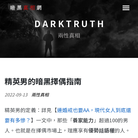
D A R K T R U T H
兩性真相
精英男的暗黑擇偶指南
2022-09-13
兩性真相
精英男的定義：詳見【
連婚戒也要AA，現代女人到底還
要有多慘？
】一文中，那些「
養家能力
」超過100的男
人。也就是在擇偶市場上，理應享有
優勢話語權
的人。