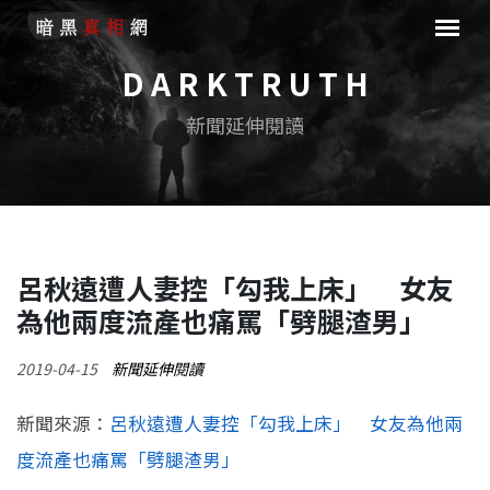
D A R K T R U T H
新聞延伸閱讀
呂秋遠遭人妻控「勾我上床」 女友
為他兩度流產也痛罵「劈腿渣男」
2019-04-15
新聞延伸閱讀
新聞來源：
呂秋遠遭人妻控「勾我上床」 女友為他兩
度流產也痛罵「劈腿渣男」