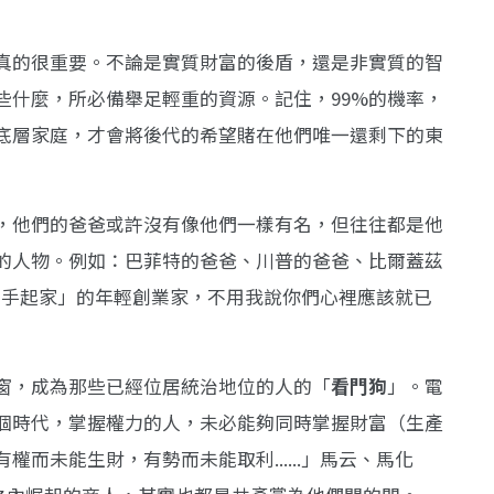
真的很重要。不論是實質財富的後盾，還是非實質的智
些什麼，所必備舉足輕重的資源。記住，99%的機率，
底層家庭，才會將後代的希望賭在他們唯一還剩下的東
，他們的爸爸或許沒有像他們一樣有名，但往往都是他
的人物。例如：巴菲特的爸爸、川普的爸爸、比爾蓋茲
己「白手起家」的年輕創業家，不用我說你們心裡應該就已
窗，成為那些已經位居統治地位的人的「
看門狗
」。電
個時代，掌握權力的人，未必能夠同時掌握財富（生產
而未能生財，有勢而未能取利......」馬云、馬化