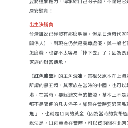
要將這個權力，傳承給自己的子嗣，不論是它
層安慰劑！
出生決勝負
台灣雖然已經沒有那麼明顯，但是日治時代就
關係人），到現在仍然是養尊處優，與一般老
怎麼蠢，也都不太容易「掉下去」了；因為長
家族的財富傳承。
《
紅色賭盤
》的主角
沈凍
，其祖父原本在上海
所謂的黑五類，其家族在當時的中國，也可以
港。在當時，要躲避文革的摧殘，基本上不是
都不是隨便的凡夫俗子。如果在當時要跟國民
魚
」，也就是11兩的黃金（因為當時的貨幣
說法是，11兩黃金在當時，可以買兩間在北京