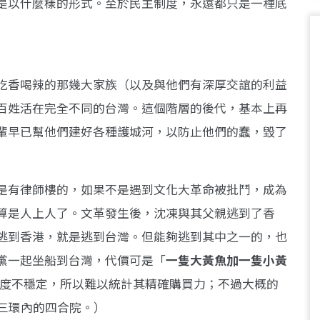
是以什麼樣的形式。至於民主制度，永遠都只是一種底
吃香喝辣的那幾大家族（以及與他們有深厚交誼的利益
百姓活在完全不同的台灣。這個階層的後代，基本上再
輩早已幫他們建好各種護城河，以防止他們的蠢，毀了
是有律師樓的，如果不是遇到文化大革命被批鬥，成為
算是人上人了。文革發生後，沈凍與其父親逃到了香
逃到香港，就是逃到台灣。但能夠逃到其中之一的，也
黨一起坐船到台灣，代價可是「
一隻大黃魚加一隻小黃
極度不穩定，所以難以統計其精確購買力；不過大概的
三環內的四合院。）