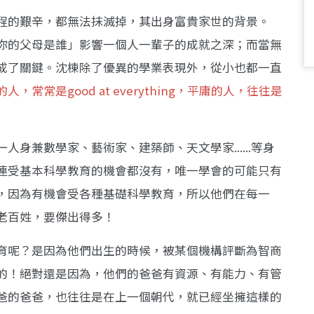
程的艱辛，都無法抹滅掉，其出身富貴家世的背景。
你的父母是誰」影響一個人一輩子的成就之深；而當無
成了關鍵。沈棟除了優異的學業表現外，從小也都一直
人，常常是good at everything，平庸的人，往往是
身兼數學家、藝術家、建築師、天文學家......等身
連受基本科學教育的機會都沒有，唯一學會的可能只有
，因為有機會受各種基礎科學教育，所以他們在每一
老百姓，要傑出得多！
育呢？是因為他們出生的時候，被某個機構評斷為智商
的！絕對還是因為，他們的爸爸有資源、有能力、有管
爸的爸爸，也往往是在上一個朝代，就已經坐擁這樣的