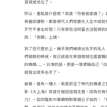
資源或地位了。
所以，重點是什麼呢？就是「你爸爸是誰？」
商基因優勢，都是現代人們想要在人生中成就
歹竹不會出好筍！只有那些沒財富也沒智商的
西：「奇蹟」上頭。
到了近代歷史上，幾乎我們喊得出名字的名人
們發跡的時候，就已經是在某個領域位居要職
的媽媽......。台灣的話，更是一堆號稱自
經冒出很多名字了。
最後，還有一種人，就是抓住了時代的機會之
影《大上海》就是在描述這個主題，因為在每
力）。如同電影中黃曉明對軍閥公子說的：「有權