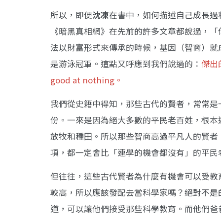
所以，即便
沈凍
在書中，如何描述自己成長過
《暗黑真相網》在先前的許多文章都說過，「
法以財富形式來傳承的時候，基因（智商）就
是游泳冠軍。這點又呼應到我們說過的：
傑出的
good at nothing。
我們從史籍中得知，那些古代的賢者，常常是一人
份。一來是因為絕大多數的平民老百姓，根本
放牧和種田。所以那些智商高過平凡人的賢者
項，都一定會比「連學的機會都沒有」的平民
但往往，這些古代賢者為什麼有機會可以受教
較高，所以應該發配去當科學家嗎？絕對不是
道，可以讓他們接受那些科學教育。而他們爸