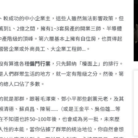
、較成功的中小企業主，這些人雖然無法影響政策，但
到1、2億之間，擁有1~3套房產的開業三師、半導體
是中產階級的頂峰。第六層基本上擁有自住房，也買得起
營企業或外商員工、大企業工程師...。
沒有算進各種
偏門行業
，只先歸納「檯面上」的排行。
是人們群聚生活的地方，就一定有階級之分。然後，第
的總人口佔了多數。
的就是那群，跟著毛澤東、鄧小平那些創黨元老，及其
、蘇貞昌、陳菊......（或是王金平、吳伯雄....等
不知道也許50~100年後，也會成為另一批，未來歷
人性的本能，當你佔據了群眾的統治地位，你自然會想