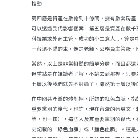
推動。
第四層是資產在數億到十億間，擁有數套房產
可以透過民代影響個案。第五層是資產在數千萬
科技業或外商主管、成功的小生意人...，算
一台還不錯的車，像是老師、公務員主管級、國
當然，以上是非常粗糙的簡單分層，而且都還
但重點是在讓讀者了解，不論去到那裡，只要
七層以後我們就先不討論了，雖然第七層以後
在中國共產黨的體制裡，所謂的紅色血脈，指
重要黨羽的後代。也許，現在台灣的蔡英文、賴清德
等，也一樣），這些人及其重要黨羽的後代，在
史記載的「
綠色血脈
」或「
藍色血脈
」。這是