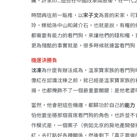
騰、許家印...這些在中國改革開放後，在一
時間再往前一點推，以
宋子文
為首的宋家，可
玲，嫁給孫中山和蔣介石。也就是說，有權的
都需要有能力的看門狗，來讓他們的錢和權，
更為殘酷的事實就是，很多時候就連當看門狗
機運決勝負
沈凍
為什麼有辦法成為，溫家寶家族的看門狗
偉紅在認識沈棟之前，就已經是溫家寶家族的
揚，也都掩飾不了一個最重要關鍵：是他老婆
當然，他會把這些機運，都歸功於自己的
能力
怕他要坐穩那個首席看門狗的角色，也許並不
作模式是，一個案子（例如北京的房地產開發
紅，去打點好各種關係，然後剩下「真正要做