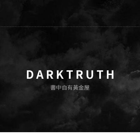
D A R K T R U T H
書中自有黃金屋