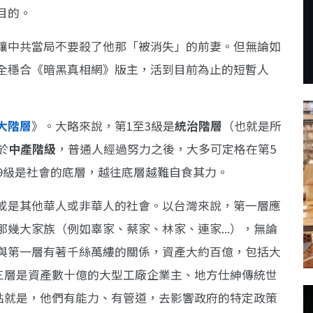
目的。
讓中共當局不要殺了他那「被消失」的前妻。但無論如
全穩合《暗黑真相網》版主，活到目前為止的短暫人
大階層
》。大略來說，第1至3級是
統治階層
（也就是所
於
中產階級
，普通人經過努力之後，大多可定格在第5
9級是社會的底層，越往底層越難自食其力。
或是其他華人或非華人的社會。以台灣來說，第一層應
幾大家族（例如辜家、蔡家、林家、連家...），無論
與第一層有著千絲萬縷的關係，資產大約百億，包括大
第三層是資產數十億的大型工廠企業主、地方仕紳傳統世
通點就是，他們有能力、有管道，去影響政府的特定政策