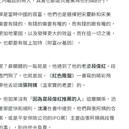
代之內崛起的商人，其實也都是共產黨為他們開的門。
算是當時中國的首富。他們也是選擇把宋慶齡和宋美
需要有錢的、有錢的需要有權的，而有錢的跟有權的，
更加地鞏固，以及發揮更大的效益。而在這一切之後，
，也都要有祖上加持（財富or基因）。
呢？最關鍵的一點就是，他遇到了他的老婆
段偉紅
。段
看門狗了。也就是說，《
紅色賭盤
》一書寫的精彩飛
帶他去認識
張阿姨
（溫家寶的老婆）的。
。但如果沒有「
因為是段偉紅推薦的人
」這層關係，恐
會那麼快和順利。
沈凍
在書中提到，他們與張阿姨的合
案，或是平安保險公司的IPO案）主要由張阿姨與段偉
的事」，則由他去負責。