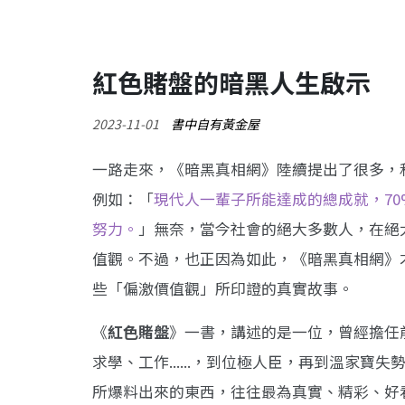
紅色賭盤的暗黑人生啟示
2023-11-01
書中自有黃金屋
一路走來，《暗黑真相網》陸續提出了很多，
例如：「
現代人一輩子所能達成的總成就，70
努力。
」無奈，當今社會的絕大多數人，在絕
值觀。不過，也正因為如此，《暗黑真相網》
些「偏激價值觀」所印證的真實故事。
《
紅色賭盤
》一書，講述的是一位，曾經擔任
求學、工作......，到位極人臣，再到溫家
所爆料出來的東西，往往最為真實、精彩、好