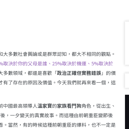
和大多數社會輿論或是群眾認知，都大不相同的觀點。
%取決於你的父母是誰、25%取決於機運、5%取決於
大多數領域，都還是喜歡「
政治正確但實務錯誤
」的價
才有了存在的原因及價值。今天我們就再來看一個，這
前中國最高領導人
溫家寶
的
家族看門狗
角色，從出生、
寶失勢後，一夕變天的真實故事。而這種由前朝重臣變節後
看。當然，有的時候這種前朝重臣的爆料，也不一定是