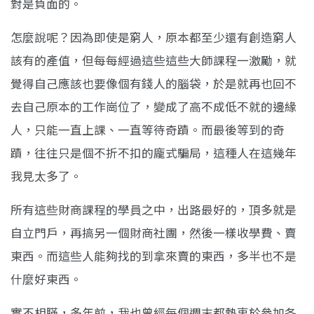
對是負面的。
怎麼說呢？因為即使是窮人，原本都至少還有創造窮人
該有的產值，但每每經過這些這些大師課程一激勵，就
覺得自己應該也要像個有錢人的腦袋，於是就再也回不
去自己原本的工作崗位了，變成了高不成低不就的邊緣
人，只能一直上課、一直等待奇蹟。而最後等到的奇
蹟，往往只是個不折不扣的龐式騙局，這種人在這幾年
我見太多了。
所有這些財商課程的學員之中，出路最好的，頂多就是
自立門戶，再搞另一個財商社團，然後一樣收學費、賣
東西。而這些人能夠找的到拿來賣的東西，多半也不是
什麼好東西。
實不相瞞，多年前，我也曾經每個週末都熱衷於參加各