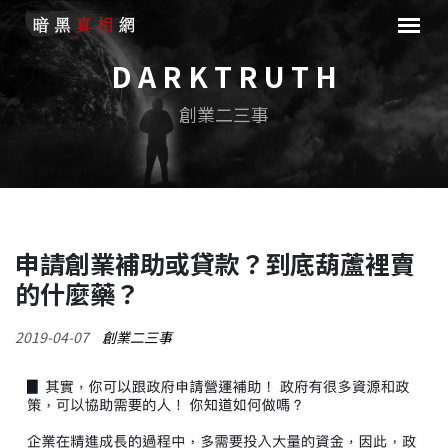
D A R K T R U T H
創業二三事
申請創業補助或貸款？到底葫蘆裡賣
的什麼藥？
2019-04-07
創業二三事