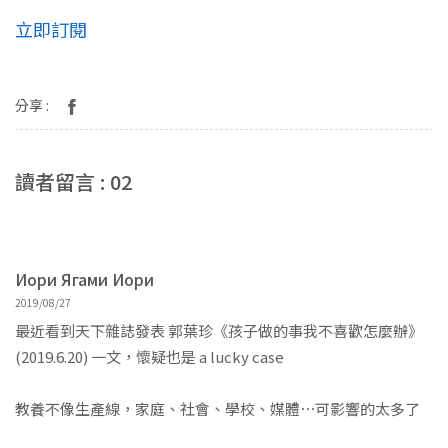
立即訂閱
分享 :
讀者留言 : 02
Иори Ягами Иори
2019/08/27
最近看到天下雜誌發表 郭葉珍《孩子做的事我不喜歡怎麼辦》
(2019.6.20) 一文，懷疑也是 a lucky case
教養不像生產線，家庭、社會、學校、媒體⋯可影響的太多了