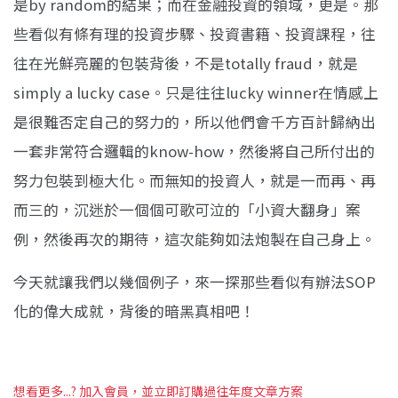
是by random的結果；而在金融投資的領域，更是。那
些看似有條有理的投資步驟、投資書籍、投資課程，往
往在光鮮亮麗的包裝背後，不是t
otally fraud，就是
simply a lucky case。只是往往lucky winner在情感上
是很難否定自己的努力的，所以他們會千方百計歸納出
一套非常符合
邏輯的know-how，然後將自己所付出的
努力包裝到極大化。而無知的投資人，就是一而再、再
而三的，沉迷於一個個可歌可泣的「小資大翻身」案
例，
然後再次的期待，這次能夠如法炮製在自己身上。
今天就讓我們以幾個例子，來一探那些看似有辦法SOP
化的偉大成就，背後的暗黑真相吧！
想看更多...? 加入會員，並立即訂購過往年度文章方案